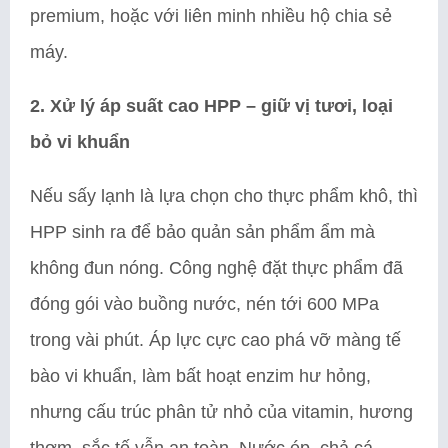
premium, hoặc với liên minh nhiều hộ chia sẻ
máy.
2. Xử lý áp suất cao HPP – giữ vị tươi, loại
bỏ vi khuẩn
Nếu sấy lạnh là lựa chọn cho thực phẩm khô, thì
HPP sinh ra để bảo quản sản phẩm ẩm mà
không đun nóng. Công nghệ đặt thực phẩm đã
đóng gói vào buồng nước, nén tới 600 MPa
trong vài phút. Áp lực cực cao phá vỡ màng tế
bào vi khuẩn, làm bất hoạt enzim hư hỏng,
nhưng cấu trúc phân tử nhỏ của vitamin, hương
thơm, sắc tố vẫn an toàn. Nước ép, chả cá,