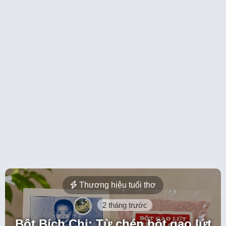
Thương hiệu tuổi thơ
2 tháng trước
Bột Bích Chi: Từ chén bột gạo lứt