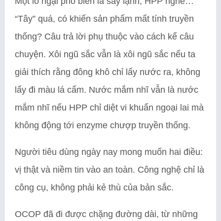
Một lo ngại phổ biến là sấy lạnh, HPP nghe…
“Tây” quá, có khiến sản phẩm mất tính truyền
thống? Câu trả lời phụ thuộc vào cách kể câu
chuyện. Xôi ngũ sắc vẫn là xôi ngũ sắc nếu ta
giải thích rằng đông khô chỉ lấy nước ra, không
lấy đi màu lá cẩm. Nước mắm nhĩ vẫn là nước
mắm nhĩ nếu HPP chỉ diệt vi khuẩn ngoại lai mà
không động tới enzyme chượp truyền thống.
Người tiêu dùng ngày nay mong muốn hai điều:
vị thật và niềm tin vào an toàn. Công nghệ chỉ là
công cụ, không phải kẻ thù của bản sắc.
OCOP đã đi được chặng đường dài, từ những