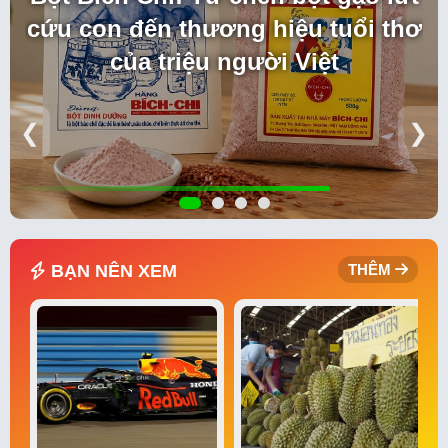
cứu con đến thương hiệu tuổi thơ
của triệu người Việt
❮
❯
BẠN NÊN XEM
THÊM