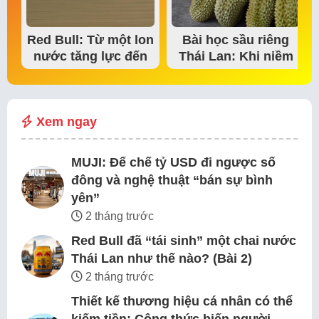
Red Bull: Từ một lon
Bài học sầu riêng
nước tăng lực đến
Thái Lan: Khi niềm
đế chế thể…
tin thị trường bắt…
Xem ngay
MUJI: Đế chế tỷ USD đi ngược số
đông và nghệ thuật “bán sự bình
yên”
2 tháng trước
Red Bull đã “tái sinh” một chai nước
Thái Lan như thế nào? (Bài 2)
2 tháng trước
Thiết kế thương hiệu cá nhân có thể