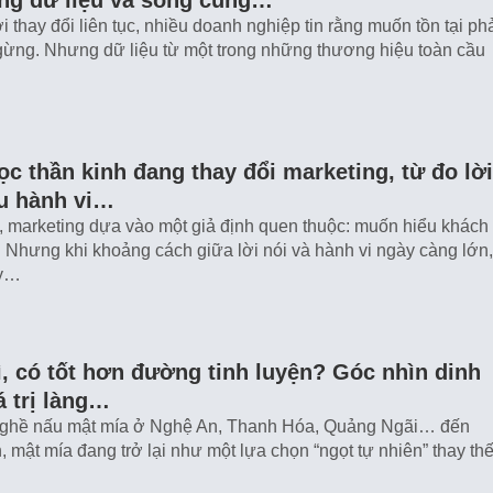
úng dữ liệu và sống cùng…
i thay đổi liên tục, nhiều doanh nghiệp tin rằng muốn tồn tại ph
gừng. Nhưng dữ liệu từ một trong những thương hiệu toàn cầu
ọc thần kinh đang thay đổi marketing, từ đo lời
ểu hành vi…
 marketing dựa vào một giả định quen thuộc: muốn hiểu khách
. Nhưng khi khoảng cách giữa lời nói và hành vi ngày càng lớn,
ày…
ì, có tốt hơn đường tinh luyện? Góc nhìn dinh
 trị làng…
ghề nấu mật mía ở Nghệ An, Thanh Hóa, Quảng Ngãi… đến
, mật mía đang trở lại như một lựa chọn “ngọt tự nhiên” thay th