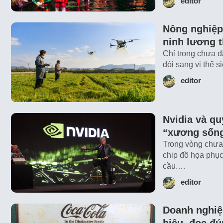
editor
Nông nghiệp
ninh lương 
Chỉ trong chưa đ
đói sang vị thế 
editor
Nvidia và qu
“xương sốn
Trong vòng chưa 
chip đồ họa phục
cầu.…
editor
Doanh nghiệp