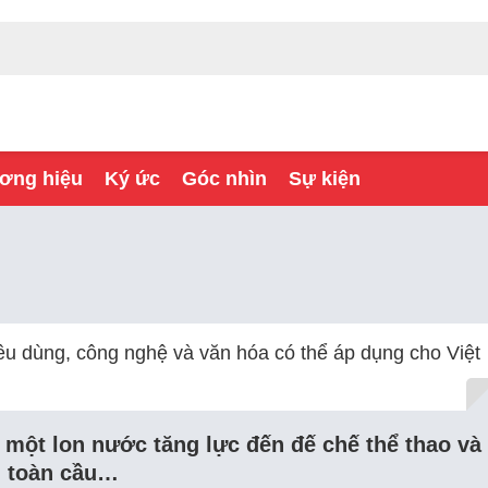
ơng hiệu
Ký ức
Góc nhìn
Sự kiện
iêu dùng, công nghệ và văn hóa có thể áp dụng cho Việt
 một lon nước tăng lực đến đế chế thể thao và
g toàn cầu…