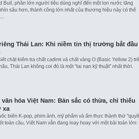
 Bull, phần lớn người tiêu dùng nghĩ đến một lon nước tăng
hìn sâu hơn, thành công lớn nhất của thương hiệu này có thể
g…
riêng Thái Lan: Khi niềm tin thị trường bắt đầu
b
ết chặt kiểm tra chất cadimi và chất vàng O (Basic Yellow 2) tr
ẩu, Thái Lan không coi đó là một “tai nạn kỹ thuật” nhất thời.
văn hóa Việt Nam: Bản sắc có thừa, chỉ thiếu
y xa
uốc biến K-pop, phim ảnh, mỹ phẩm và ẩm thực thành thứ “quy
t toàn cầu, Việt Nam vẫn đang loay hoay với một bài toán lớn: