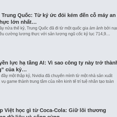
 Trung Quốc: Từ ký ức đói kém đến cỗ máy an
thực lớn nhất…
ầy nửa thế kỷ, Trung Quốc đã đi từ một quốc gia ám ảnh bởi nạ
siêu cường lương thực với sản lượng ngũ cốc kỷ lục 714,9…
yền lực hạ tầng AI: Vì sao công ty này trở thàn
g” của kỷ…
đầy một thập kỷ, Nvidia đã chuyển mình từ một nhà sản xuất
 vụ game thành trung tâm của nền kinh tế trí tuệ nhân tạo toàn
 Việt học gì từ Coca-Cola: Giữ lõi thương