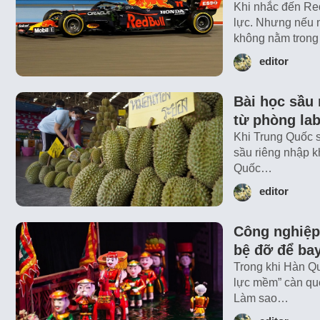
Khi nhắc đến Red
lực. Nhưng nếu n
không nằm tron
editor
Bài học sầu 
từ phòng la
Khi Trung Quốc si
sầu riêng nhập kh
Quốc…
editor
Công nghiệp 
bệ đỡ để ba
Trong khi Hàn Q
lực mềm” càn qué
Làm sao…