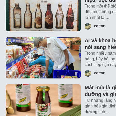
hiệu, đọc đ
Trong một thế giớ
đổi mới không n
lớn nhất lại…
editor
AI và khoa h
nói sang hi
Trong nhiều năm,
hàng, hãy hỏi họ
cách tiếp cận n
editor
Mật mía là g
dưỡng và giá
Từ những làng n
gian bếp gia đình
đường tinh…