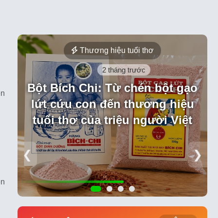
Thương hiệu tuổi thơ
2 tháng trước
Bột Bích Chi: Từ chén bột gạo
ên
lứt cứu con đến thương hiệu
tuổi thơ của triệu người Việt
❮
❯
ền