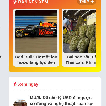
BẠN NÊN XEM
THÊM
n
h
Red Bull: Từ một lon
Bài học sầu riêng
nước tăng lực đến
Thái Lan: Khi niềm
đế chế thể…
tin thị trường bắt…
Xem ngay
MUJI: Đế chế tỷ USD đi ngược
số đông và nghệ thuật “bán sự