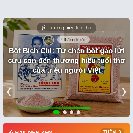
Thương hiệu tuổi thơ
2 tháng trước
Bột Bích Chi: Từ chén bột gạo lứt
cứu con đến thương hiệu tuổi thơ
của triệu người Việt
❮
❯
BẠN NÊN XEM
THÊM