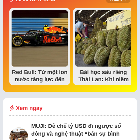
Red Bull: Từ một lon
Bài học sầu riêng
nước tăng lực đến
Thái Lan: Khi niềm
đế chế thể…
tin thị trường bắt…
Xem ngay
MUJI: Đế chế tỷ USD đi ngược số
đông và nghệ thuật “bán sự bình