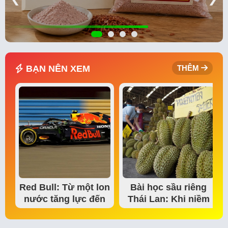
BẠN NÊN XEM
THÊM
Red Bull: Từ một lon
Bài học sầu riêng
nước tăng lực đến
Thái Lan: Khi niềm
đế chế thể…
tin thị trường bắt…