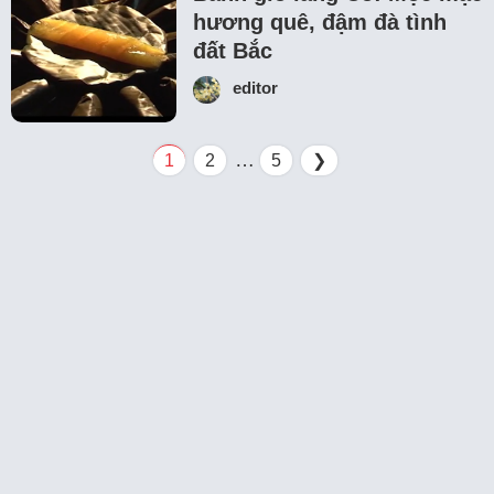
hương quê, đậm đà tình
đất Bắc
editor
…
1
2
5
❯