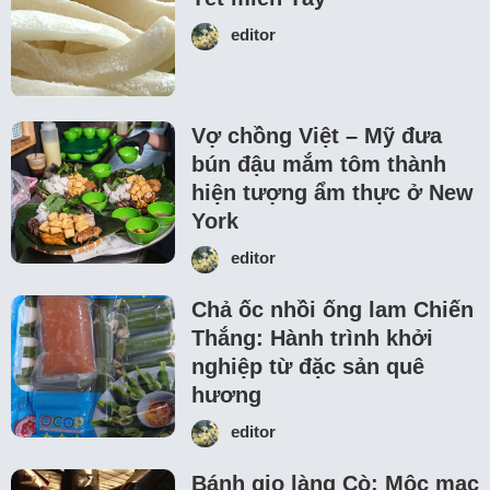
editor
Vợ chồng Việt – Mỹ đưa
bún đậu mắm tôm thành
hiện tượng ẩm thực ở New
York
editor
Chả ốc nhồi ống lam Chiến
Thắng: Hành trình khởi
nghiệp từ đặc sản quê
hương
editor
Bánh gio làng Cò: Mộc mạc