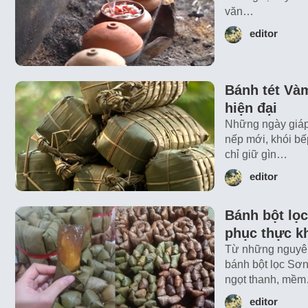
văn…
editor
Bánh tét Và
hiện đại
Những ngày giáp 
nếp mới, khói bế
chỉ giữ gìn…
editor
Bánh bột lọ
phục thực k
Từ những nguyên 
bánh bột lọc Sơ
ngọt thanh, mề
editor