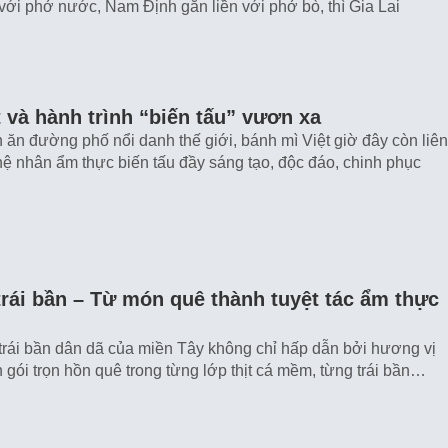
 với phở nước, Nam Định gắn liền với phở bò, thì Gia Lai
 và hành trình “biến tấu” vươn xa
 ăn đường phố nổi danh thế giới, bánh mì Việt giờ đây còn liên
ệ nhân ẩm thực biến tấu đầy sáng tạo, độc đáo, chinh phục
rái bần – Từ món quê thành tuyệt tác ẩm thực
rái bần dân dã của miền Tây không chỉ hấp dẫn bởi hương vị
 gói trọn hồn quê trong từng lớp thịt cá mềm, từng trái bần…