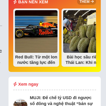
BẠN NÊN XEM
THÊM
u…
c
Red Bull: Từ một lon
Bài học sầu riêng
…
nước tăng lực đến
Thái Lan: Khi niềm
đế chế thể…
tin thị trường bắt…
Xem ngay
MUJI: Đế chế tỷ USD đi ngược
số đông và nghệ thuật “bán sự