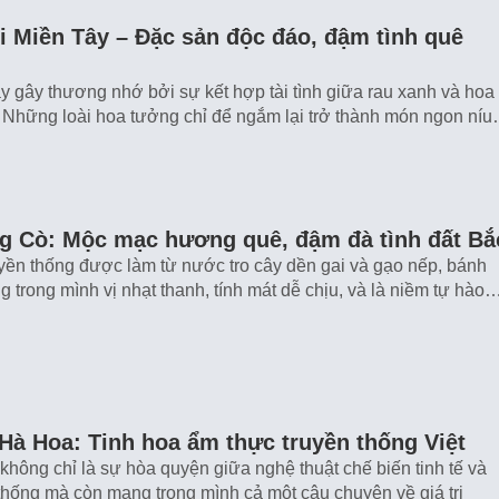
i Miền Tây – Đặc sản độc đáo, đậm tình quê
 gây thương nhớ bởi sự kết hợp tài tình giữa rau xanh và hoa
 Những loài hoa tưởng chỉ để ngắm lại trở thành món ngon ní
ng Cò: Mộc mạc hương quê, đậm đà tình đất Bắ
uyền thống được làm từ nước tro cây dền gai và gạo nếp, bánh
 trong mình vị nhạt thanh, tính mát dễ chịu, và là niềm tự hào
Hà Hoa: Tinh hoa ẩm thực truyền thống Việt
không chỉ là sự hòa quyện giữa nghệ thuật chế biến tinh tế và
thống mà còn mang trong mình cả một câu chuyện về giá trị