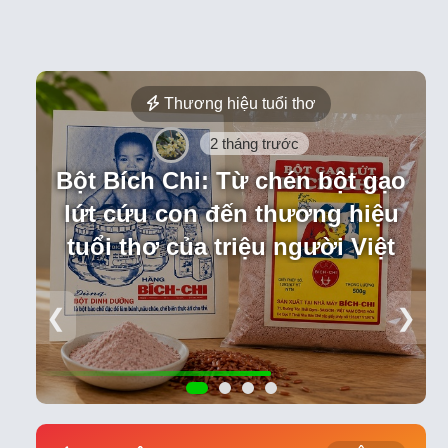
Thương hiệu tuổi thơ
2 tháng trước
Bột Bích Chi: Từ chén bột gạo
lứt cứu con đến thương hiệu
tuổi thơ của triệu người Việt
❮
❯