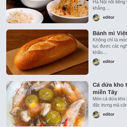
Hà Nội nổi tiếng
khẳng…
editor
Bánh mì Việt
Không chỉ là món
tục được các ngh
khẩu…
editor
Cá dứa kho t
miền Tây
Món cá dứa kho t
đặc trưng mà còn
editor