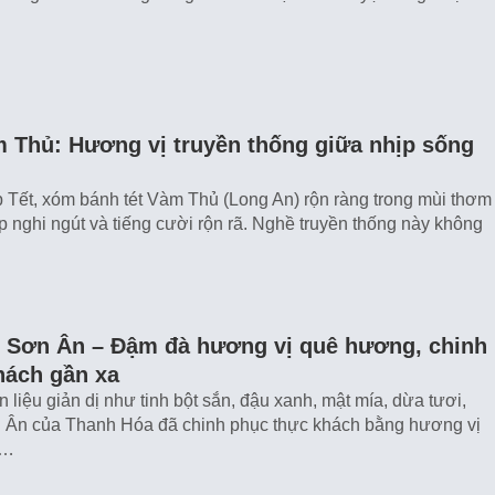
m Thủ: Hương vị truyền thống giữa nhịp sống
Tết, xóm bánh tét Vàm Thủ (Long An) rộn ràng trong mùi thơm
p nghi ngút và tiếng cười rộn rã. Nghề truyền thống này không
c Sơn Ân – Đậm đà hương vị quê hương, chinh
hách gần xa
liệu giản dị như tinh bột sắn, đậu xanh, mật mía, dừa tươi,
n Ân của Thanh Hóa đã chinh phục thực khách bằng hương vị
m…