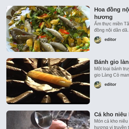
Hoa đồng nộ
hương
Ẩm thực miền Tây
đồng nội dân dã.
editor
Bánh gio là
Một loại bánh tr
gio Làng Cò mang
editor
Cá kho niêu 
Món cá kho niêu 
hương vị truyền 