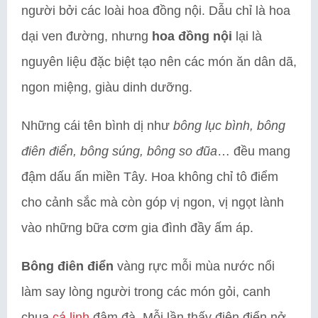
người bởi các loài hoa đồng nội. Dẫu chỉ là hoa
dại ven đường, nhưng
hoa đồng nội
lại là
nguyên liệu đặc biệt tạo nên các món ăn dân dã,
ngon miệng, giàu dinh dưỡng.
Những cái tên bình dị như
bông lục bình, bông
điên điển, bông súng, bông so đũa
… đều mang
đậm dấu ấn miền Tây. Hoa không chỉ tô điểm
cho cảnh sắc mà còn góp vị ngon, vị ngọt lành
vào những bữa cơm gia đình đầy ấm áp.
Bông điên điển
vàng rực mỗi mùa nước nổi
làm say lòng người trong các món gỏi, canh
chua
cá linh
đậm đà. Mỗi lần thấy điên điển nở,