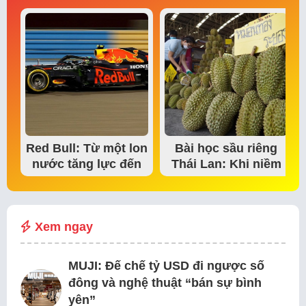
Red Bull: Từ một lon
Bài học sầu riêng
nước tăng lực đến
Thái Lan: Khi niềm
đế chế thể…
tin thị trường bắt…
Xem ngay
MUJI: Đế chế tỷ USD đi ngược số
đông và nghệ thuật “bán sự bình
yên”