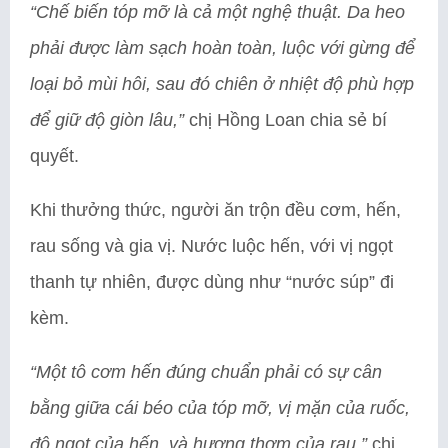
“Chế biến tóp mỡ là cả một nghệ thuật. Da heo
phải được làm sạch hoàn toàn, luộc với gừng để
loại bỏ mùi hôi, sau đó chiên ở nhiệt độ phù hợp
để giữ độ giòn lâu,”
chị Hồng Loan chia sẻ bí
quyết.
Khi thưởng thức, người ăn trộn đều cơm, hến,
rau sống và gia vị. Nước luộc hến, với vị ngọt
thanh tự nhiên, được dùng như “nước súp” đi
kèm.
“Một tô cơm hến đúng chuẩn phải có sự cân
bằng giữa cái béo của tóp mỡ, vị mặn của ruốc,
độ ngọt của hến, và hương thơm của rau,”
chị