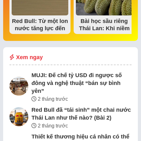
Red Bull: Từ một lon
Bài học sầu riêng
nước tăng lực đến
Thái Lan: Khi niềm
đế chế thể…
tin thị trường bắt…
Xem ngay
MUJI: Đế chế tỷ USD đi ngược số
đông và nghệ thuật “bán sự bình
yên”
2 tháng trước
Red Bull đã “tái sinh” một chai nước
Thái Lan như thế nào? (Bài 2)
2 tháng trước
Thiết kế thương hiệu cá nhân có thể