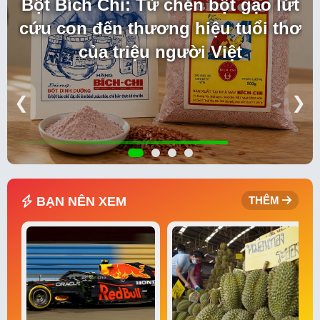
Bột Bích Chi: Từ chén bột gạo lứt
cứu con đến thương hiệu tuổi thơ
của triệu người Việt
❮
❯
BẠN NÊN XEM
THÊM