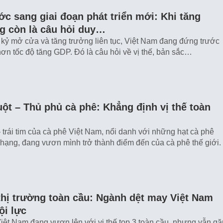
c sang giai đoạn phát triển mới: Khi tăng
g còn là câu hỏi duy…
kỷ mở cửa và tăng trưởng liên tục, Việt Nam đang đứng trước
hơn tốc độ tăng GDP. Đó là câu hỏi về vị thế, bản sắc…
t – Thủ phủ cà phê: Khẳng định vị thế toàn
trái tim của cà phê Việt Nam, nổi danh với những hạt cà phê
ạng, đang vươn mình trở thành điểm đến của cà phê thế giới.
thị trường toàn cầu: Ngành dệt may Việt Nam
ội lực
ệt Nam đang vươn lên với vị thế top 3 toàn cầu, nhưng vẫn gặ