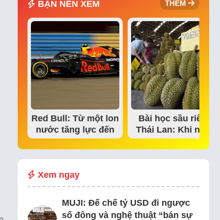
BẠN NÊN XEM
THÊM
Red Bull: Từ một lon
Bài học sầu riêng
nước tăng lực đến
Thái Lan: Khi niềm
đế chế thể…
tin thị trường bắt…
Xem ngay
MUJI: Đế chế tỷ USD đi ngược
số đông và nghệ thuật “bán sự
p