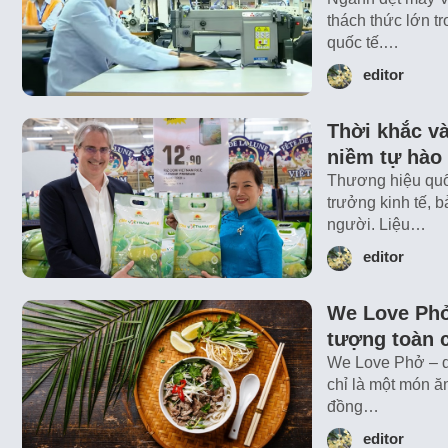
thách thức lớn 
quốc tế.…
editor
Thời khắc v
niềm tự hào
Thương hiệu quốc
trưởng kinh tế, 
người. Liệu…
editor
We Love Phở
tượng toàn 
We Love Phở – d
chỉ là một món ă
đồng…
editor