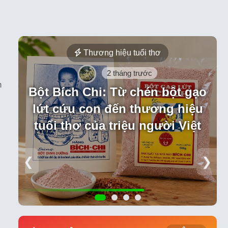
Thương hiệu tuổi thơ
2 tháng trước
m
Bột Bích Chi: Từ chén bột gạo
lứt cứu con đến thương hiệu
tuổi thơ của triệu người Việt
❮
❯