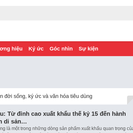
ơng hiệu
Ký ức
Góc nhìn
Sự kiện
 đời sống, ký ức và văn hóa tiêu dùng
: Từ đỉnh cao xuất khẩu thế kỷ 15 đến hành
nh di sản…
g là một trong những dòng sản phẩm xuất khẩu quan trọng củ