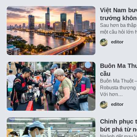
Việt Nam bướ
trưởng khôn
Sau hơn ba thập 
một câu hỏi lớn 
editor
Buôn Ma Thuộ
cầu
Buôn Ma Thuột – 
Robusta thượng h
Với hơn…
editor
Chinh phục 
bứt phá từ n
Ngành dệt may Vi