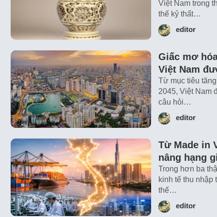
Việt Nam trong t
thế kỷ thất…
editor
Giấc mơ hóa 
Việt Nam đượ
Từ mục tiêu tăng
2045, Việt Nam đ
câu hỏi…
editor
Từ Made in 
nâng hạng gi
Trong hơn ba thậ
kinh tế thu nhập
thế…
editor