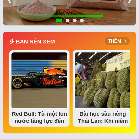
BẠN NÊN XEM
THÊM
Red Bull: Từ một lon
Bài học sầu riêng
nước tăng lực đến
Thái Lan: Khi niềm
đế chế thể…
tin thị trường bắt…