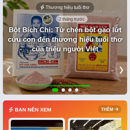
Thương hiệu tuổi thơ
2 tháng trước
Bột Bích Chi: Từ chén bột gạo lứt
cứu con đến thương hiệu tuổi thơ
của triệu người Việt
❮
❯
BẠN NÊN XEM
THÊM