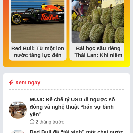
Red Bull: Từ một lon
Bài học sầu riêng
nước tăng lực đến
Thái Lan: Khi niềm
đế chế thể…
tin thị trường bắt…
Xem ngay
MUJI: Đế chế tỷ USD đi ngược số
đông và nghệ thuật “bán sự bình
yên”
2 tháng trước
Red Bull đã “tái sinh” một chai nước