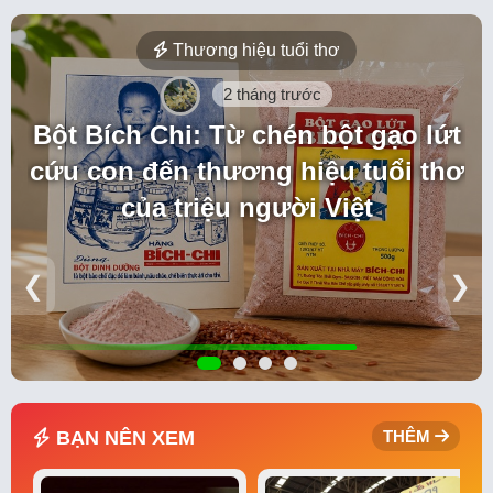
Thương hiệu tuổi thơ
2 tháng trước
Bột Bích Chi: Từ chén bột gạo lứt
cứu con đến thương hiệu tuổi thơ
của triệu người Việt
❮
❯
BẠN NÊN XEM
THÊM