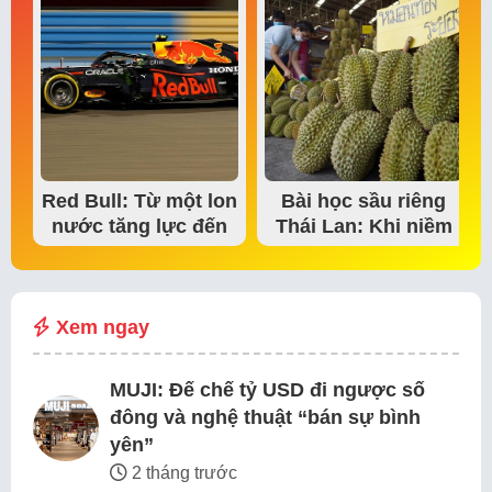
Red Bull: Từ một lon
Bài học sầu riêng
nước tăng lực đến
Thái Lan: Khi niềm
đế chế thể…
tin thị trường bắt…
Xem ngay
MUJI: Đế chế tỷ USD đi ngược số
đông và nghệ thuật “bán sự bình
yên”
2 tháng trước