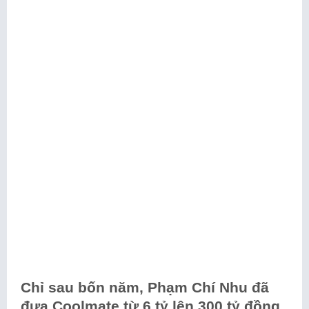
Chỉ sau bốn năm, Phạm Chí Nhu đã
đưa Coolmate từ 6 tỷ lên 300 tỷ đồng