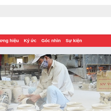
ơng hiệu
Ký ức
Góc nhìn
Sự kiện