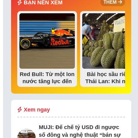
BẠN NÊN XEM
THÊM
Red Bull: Từ một lon
Bài học sầu riêng
nước tăng lực đến
Thái Lan: Khi niềm
đế chế thể…
tin thị trường bắt…
Xem ngay
MUJI: Đế chế tỷ USD đi ngược
số đông và nghệ thuật “bán sự