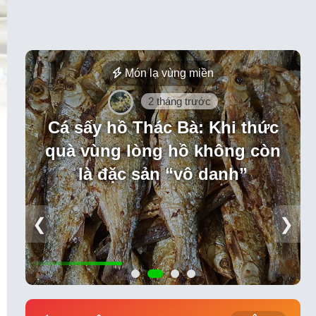
Món lạ vùng miền
2 tháng trước
Cá sấy hồ Thác Bà: Khi thức
quà vùng lòng hồ không còn
là đặc sản “vô danh”
❮
❯