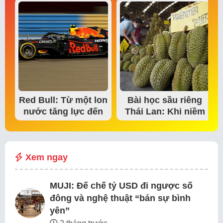
Red Bull: Từ một lon
Bài học sầu riêng
nước tăng lực đến
Thái Lan: Khi niềm
đế chế thể…
tin thị trường bắt…
Xem ngay
MUJI: Đế chế tỷ USD đi ngược số
đông và nghệ thuật “bán sự bình
yên”