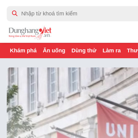
Khám phá
Ăn uống
Dùng thử
Làm ra
Thư