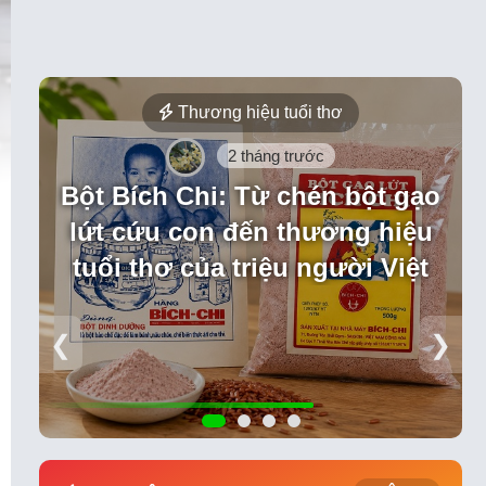
Thương hiệu tuổi thơ
2 tháng trước
Bột Bích Chi: Từ chén bột gạo
lứt cứu con đến thương hiệu
tuổi thơ của triệu người Việt
❮
❯