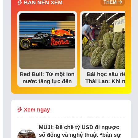
BẠN NÊN XEM
THÊM
Red Bull: Từ một lon
Bài học sầu riêng
nước tăng lực đến
Thái Lan: Khi niềm
đế chế thể…
tin thị trường bắt…
Xem ngay
MUJI: Đế chế tỷ USD đi ngược
số đông và nghệ thuật “bán sự