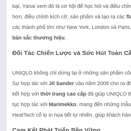
bại, Yanai xem đó là cơ hội để học hỏi và điều c
hơn, điều chỉnh kích cỡ, sản phẩm và tạo ra các
f
các thành phố lớn như New York, London và Paris
bản sắc thương hiệu
.
Đối Tác Chiến Lược và Sức Hút Toàn C
UNIQLO không chỉ dừng lại ở những sản phẩm công 
Sự hợp tác với
Jil Sander
vào năm 2009 cho ra đ
kết hợp với
thời trang cao cấp
đã giúp UNIQLO th
tục hợp tác với
Marimekko
, mang đến những mẫu 
HeatTech cổ lọ in họa tiết tự nhiên, giúp khách hàn
Cam Kết Phát Triển Bền Vững