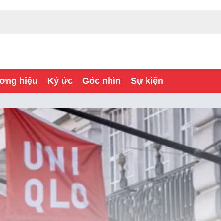
ơng hiệu
Ký ức
Góc nhìn
Sự kiện