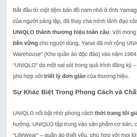
Bắt đầu từ một tiệm bán đồ nam nhỏ ở tỉnh Yamagu
của người sáng lập, đã thay cha mình lãnh đạo c
UNIQLO thành thương hiệu toàn cầu
. Với mong
bền vững
cho người dùng, Yanai đã mở rộng UNI
Warehouse” (Kho quần áo độc đáo) vào năm 1984.
“UNIQLO” do một sai sót trong quá trình đăng ký – 
phù hợp với
triết lý đơn giản
của thương hiệu.
Sự Khác Biệt Trong Phong Cách và Ch
UNIQLO nổi bật nhờ phong cách
thời trang tối gi
hướng, UNIQLO tập trung vào sản phẩm cơ bản, c
“LifeWear” – quần áo thiết yếu, phù hợp với mọi lứa 