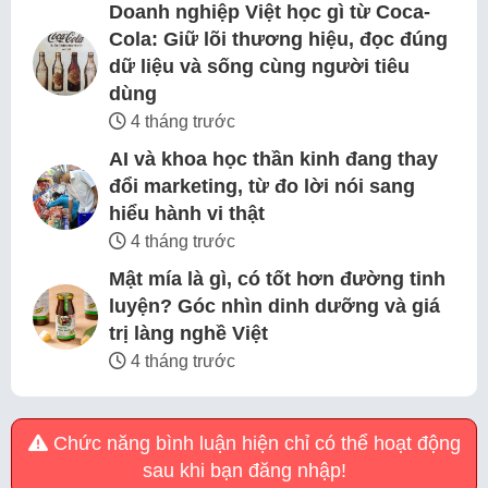
Doanh nghiệp Việt học gì từ Coca-
Cola: Giữ lõi thương hiệu, đọc đúng
dữ liệu và sống cùng người tiêu
dùng
4 tháng trước
AI và khoa học thần kinh đang thay
đổi marketing, từ đo lời nói sang
hiểu hành vi thật
4 tháng trước
Mật mía là gì, có tốt hơn đường tinh
luyện? Góc nhìn dinh dưỡng và giá
trị làng nghề Việt
4 tháng trước
Chức năng bình luận hiện chỉ có thể hoạt động
sau khi bạn đăng nhập!