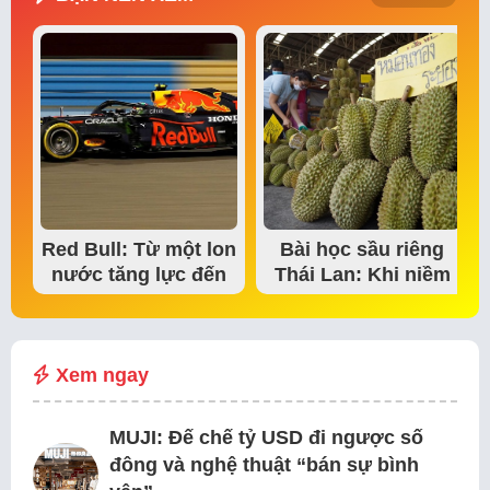
Red Bull: Từ một lon
Bài học sầu riêng
nước tăng lực đến
Thái Lan: Khi niềm
đế chế thể…
tin thị trường bắt…
Xem ngay
MUJI: Đế chế tỷ USD đi ngược số
đông và nghệ thuật “bán sự bình