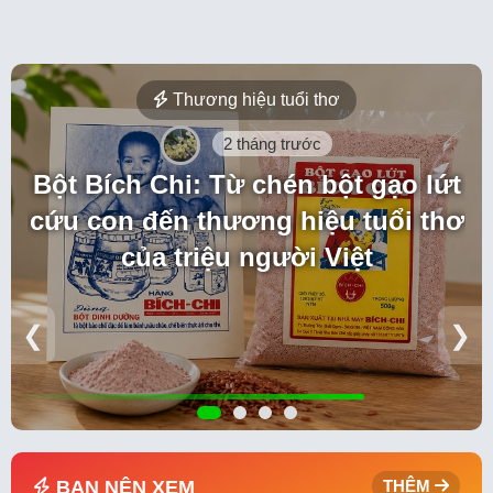
Thương hiệu tuổi thơ
2 tháng trước
Bột Bích Chi: Từ chén bột gạo lứt
cứu con đến thương hiệu tuổi thơ
của triệu người Việt
❮
❯
BẠN NÊN XEM
THÊM