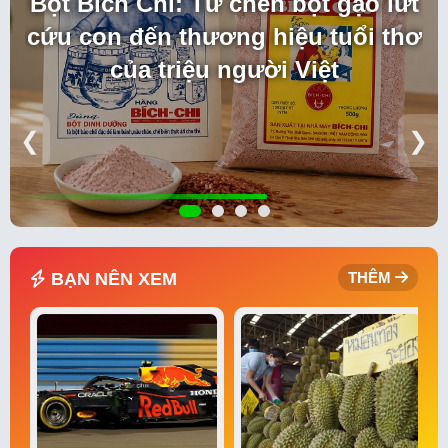
Bột Bích Chi: Từ chén bột gạo lứt
cứu con đến thương hiệu tuổi thơ
của triệu người Việt
❮
❯
BẠN NÊN XEM
THÊM