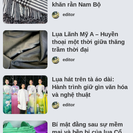
khăn rằn Nam Bộ
editor
Lụa Lãnh Mỹ A – Huyền
thoại một thời giữa thăng
trầm thời đại
editor
Lụa hát trên tà áo dài:
Hành trình giữ gìn văn hóa
và nghệ thuật
editor
Bí mật đằng sau sự mềm
mại và bền bỉ của lụa Cổ