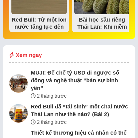
Red Bull: Từ một lon
Bài học sầu riêng
nước tăng lực đến
Thái Lan: Khi niềm
đế chế thể…
tin thị trường bắt…
Xem ngay
MUJI: Đế chế tỷ USD đi ngược số
đông và nghệ thuật “bán sự bình
yên”
2 tháng trước
Red Bull đã “tái sinh” một chai nước
Thái Lan như thế nào? (Bài 2)
2 tháng trước
Thiết kế thương hiệu cá nhân có thể