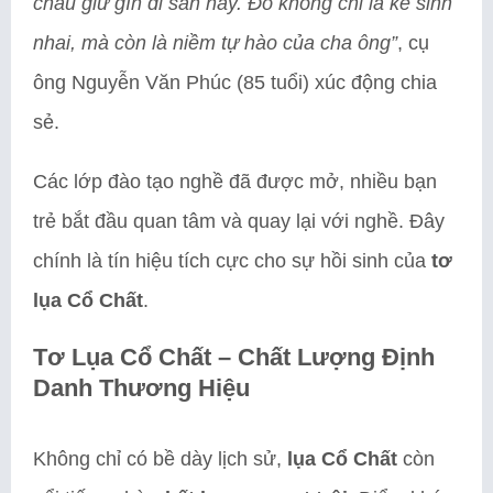
cháu giữ gìn di sản này. Đó không chỉ là kế sinh
nhai, mà còn là niềm tự hào của cha ông”
, cụ
ông Nguyễn Văn Phúc (85 tuổi) xúc động chia
sẻ.
Các lớp đào tạo nghề đã được mở, nhiều bạn
trẻ bắt đầu quan tâm và quay lại với nghề. Đây
chính là tín hiệu tích cực cho sự hồi sinh của
tơ
lụa Cổ Chất
.
Tơ Lụa Cổ Chất – Chất Lượng Định
Danh Thương Hiệu
Không chỉ có bề dày lịch sử,
lụa Cổ Chất
còn