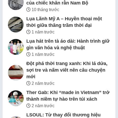
của chiếc khăn rằn Nam Bộ
10 tháng trước
Lụa Lãnh Mỹ A – Huyền thoại một
thời giữa thăng trầm thời đại
1 năm trước
Lụa hát trên tà áo dài: Hành trình giữ
gìn văn hóa và nghệ thuật
1 năm trước
Đột phá thời trang xanh: Khi lá dứa,
sợi tre và nấm viết nên câu chuyện
mới
2 năm trước
Ther Gab: Khi “made in Vietnam” trở
thành niềm tự hào trên túi xách
2 năm trước
LSOUL: Từ thay đổi thương hiệu