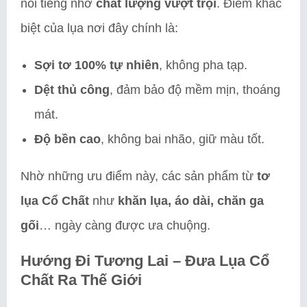
nổi tiếng nhờ
chất lượng vượt trội
. Điểm khác
biệt của lụa nơi đây chính là:
Sợi tơ 100% tự nhiên
, không pha tạp.
Dệt thủ công
, đảm bảo độ mềm mịn, thoáng
mát.
Độ bền cao
, không bai nhão, giữ màu tốt.
Nhờ những ưu điểm này, các sản phẩm từ
tơ
lụa Cổ Chất
như
khăn lụa, áo dài, chăn ga
gối
… ngày càng được ưa chuộng.
Hướng Đi Tương Lai – Đưa Lụa Cổ
Chất Ra Thế Giới