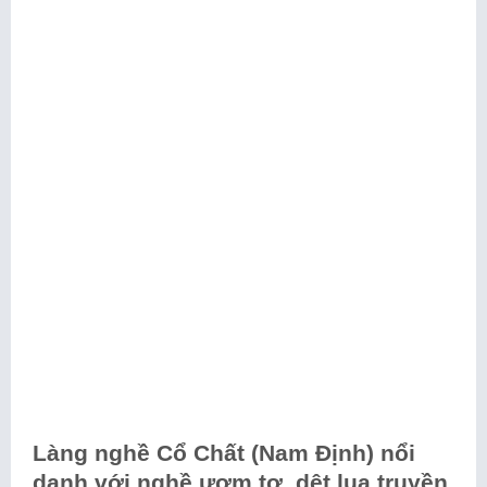
Làng nghề Cổ Chất (Nam Định) nổi
danh với nghề ươm tơ, dệt lụa truyền