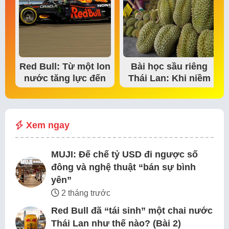
Red Bull: Từ một lon
Bài học sầu riêng
nước tăng lực đến
Thái Lan: Khi niềm
đế chế thể…
tin thị trường bắt…
Xem ngay
MUJI: Đế chế tỷ USD đi ngược số
đông và nghệ thuật “bán sự bình
yên”
2 tháng trước
Red Bull đã “tái sinh” một chai nước
Thái Lan như thế nào? (Bài 2)