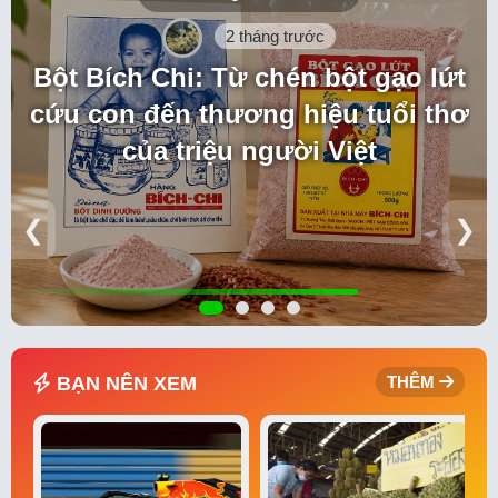
2 tháng trước
Bột Bích Chi: Từ chén bột gạo lứt
cứu con đến thương hiệu tuổi thơ
của triệu người Việt
❮
❯
BẠN NÊN XEM
THÊM