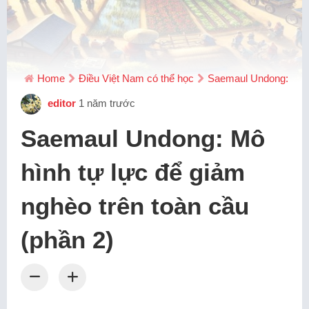
Home
Điều Việt Nam có thể học
Saemaul Undong: Mô hì
editor
1 năm trước
Saemaul Undong: Mô
hình tự lực để giảm
nghèo trên toàn cầu
(phần 2)