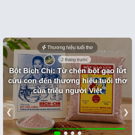
Món lạ vùng miền
2 tháng trước
Cá sấy hồ Thác Bà: Khi thức quà
vùng lòng hồ không còn là đặc
sản “vô danh”
❮
❯