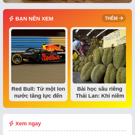
BẠN NÊN XEM
THÊM
Red Bull: Từ một lon
Bài học sầu riêng
nước tăng lực đến
Thái Lan: Khi niềm
đế chế thể…
tin thị trường bắt…
Xem ngay