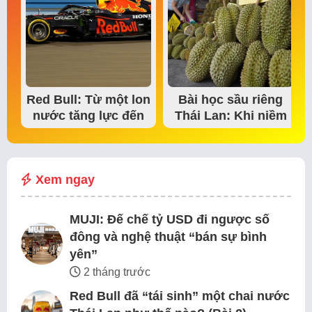
Red Bull: Từ một lon
Bài học sầu riêng
nước tăng lực đến
Thái Lan: Khi niềm
đế chế thể…
tin thị trường bắt…
Xem ngay
MUJI: Đế chế tỷ USD đi ngược số
đông và nghệ thuật “bán sự bình
yên”
2 tháng trước
Red Bull đã “tái sinh” một chai nước