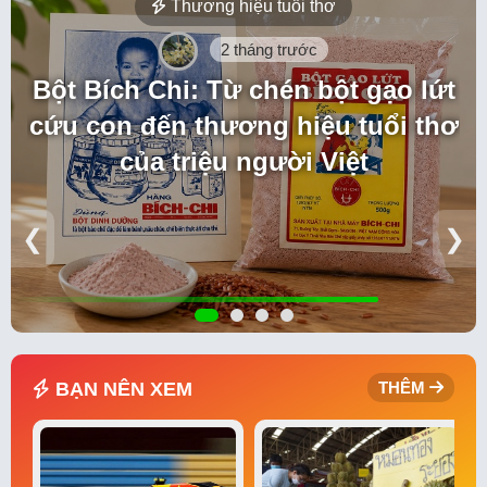
Thương hiệu tuổi thơ
2 tháng trước
Bột Bích Chi: Từ chén bột gạo lứt
cứu con đến thương hiệu tuổi thơ
của triệu người Việt
❮
❯
BẠN NÊN XEM
THÊM