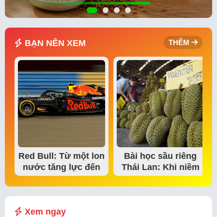
BẠN NÊN XEM
THÊM
Red Bull: Từ một lon
Bài học sầu riêng
nước tăng lực đến
Thái Lan: Khi niềm
đế chế thể…
tin thị trường bắt…
Xem ngay