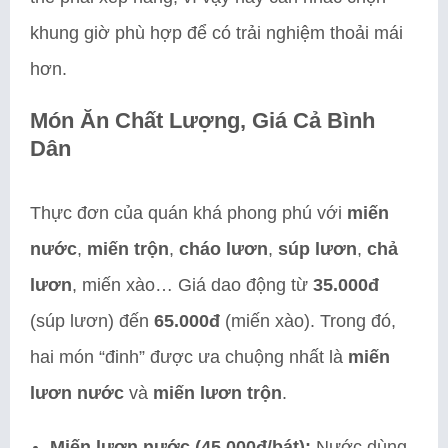
khung giờ phù hợp để có trải nghiệm thoải mái
hơn.
Món Ăn Chất Lượng, Giá Cả Bình
Dân
Thực đơn của quán khá phong phú với
miến
nước
,
miến trộn
,
cháo lươn
,
súp lươn
,
chả
lươn
, miến xào… Giá dao động từ
35.000đ
(súp lươn) đến
65.000đ
(miến xào). Trong đó,
hai món “đinh” được ưa chuộng nhất là
miến
lươn nước
và
miến lươn trộn
.
Miến lươn nước (45.000đ/bát):
Nước dùng