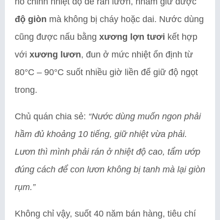
hồ chỉnh nhiệt độ để rán lươn, nhằm giữ được
độ giòn
mà không bị cháy hoặc dai. Nước dùng
cũng được nấu bằng
xương lợn tươi
kết hợp
với
xương lươn
, đun ở mức nhiệt ổn định từ
80°C – 90°C suốt nhiều giờ liền để giữ độ ngọt
trong.
Chủ quán chia sẻ:
“Nước dùng muốn ngon phải
hầm đủ khoảng 10 tiếng, giữ nhiệt vừa phải.
Lươn thì mình phải rán ở nhiệt độ cao, tẩm ướp
đúng cách để con lươn không bị tanh mà lại giòn
rụm.”
Không chỉ vậy, suốt 40 năm bán hàng, tiêu chí