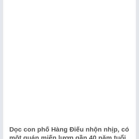
Dọc con phố Hàng Điếu nhộn nhịp, có
một quán miến lươn gần 40 năm tuổi