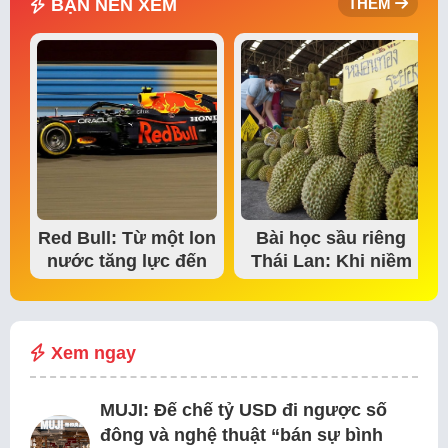
BẠN NÊN XEM
THÊM
Red Bull: Từ một lon
Bài học sầu riêng
nước tăng lực đến
Thái Lan: Khi niềm
đế chế thể…
tin thị trường bắt…
Xem ngay
MUJI: Đế chế tỷ USD đi ngược số
đông và nghệ thuật “bán sự bình