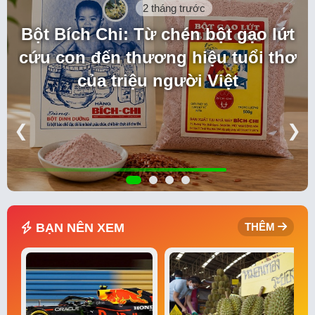
2 tháng trước
Bột Bích Chi: Từ chén bột gạo lứt
cứu con đến thương hiệu tuổi thơ
của triệu người Việt
❮
❯
BẠN NÊN XEM
THÊM