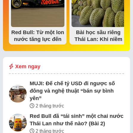
Red Bull: Từ một lon
Bài học sầu riêng
nước tăng lực đến
Thái Lan: Khi niềm
đế chế thể…
tin thị trường bắt…
Xem ngay
MUJI: Đế chế tỷ USD đi ngược số
đông và nghệ thuật “bán sự bình
yên”
2 tháng trước
Red Bull đã “tái sinh” một chai nước
Thái Lan như thế nào? (Bài 2)
2 tháng trước