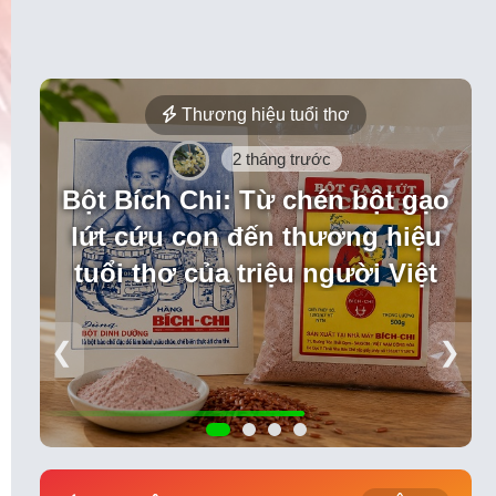
Thương hiệu tuổi thơ
2 tháng trước
Bột Bích Chi: Từ chén bột gạo
lứt cứu con đến thương hiệu
tuổi thơ của triệu người Việt
❮
❯