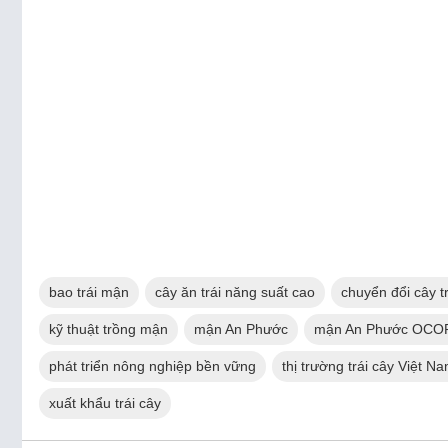
bao trái mận
cây ăn trái năng suất cao
chuyển đổi cây t
kỹ thuật trồng mận
mận An Phước
mận An Phước OCO
phát triển nông nghiệp bền vững
thị trường trái cây Việt N
xuất khẩu trái cây