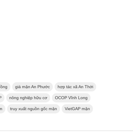
rồng
giá mận An Phước
hợp tác xã An Thới
P
nông nghiệp hữu cơ
OCOP Vĩnh Long
am
truy xuất nguồn gốc mận
VietGAP mận