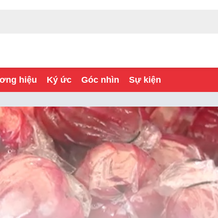
ơng hiệu
Ký ức
Góc nhìn
Sự kiện