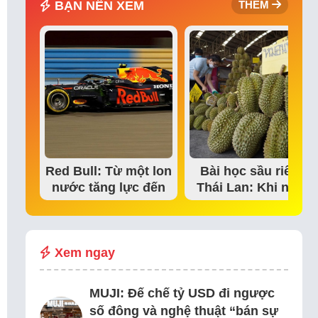
BẠN NÊN XEM
THÊM
Red Bull: Từ một lon
Bài học sầu riêng
nước tăng lực đến
Thái Lan: Khi niềm
đế chế thể…
tin thị trường bắt…
Xem ngay
MUJI: Đế chế tỷ USD đi ngược
số đông và nghệ thuật “bán sự