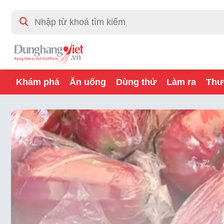
Khám phá
Ăn uống
Dùng thử
Làm ra
Thư