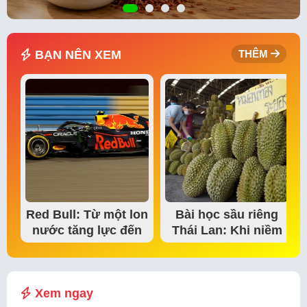
BẠN NÊN XEM
THÊM
Red Bull: Từ một lon
Bài học sầu riêng
nước tăng lực đến
Thái Lan: Khi niềm
đế chế thể…
tin thị trường bắt…
Xem ngay