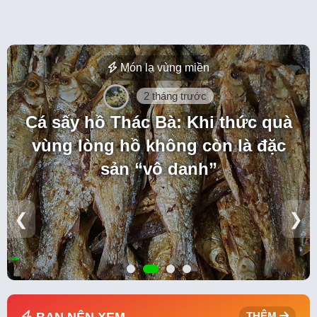
Món lạ vùng miền
2 tháng trước
Cá sấy hồ Thác Bà: Khi thức quà
vùng lòng hồ không còn là đặc
sản “vô danh”
❮
❯
THÊM