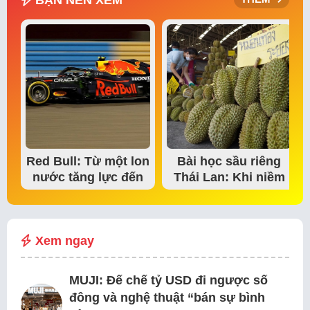
BẠN NÊN XEM
Red Bull: Từ một lon
Bài học sầu riêng
nước tăng lực đến
Thái Lan: Khi niềm
đế chế thể…
tin thị trường bắt…
Xem ngay
MUJI: Đế chế tỷ USD đi ngược số
đông và nghệ thuật “bán sự bình