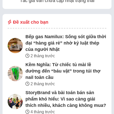
Tác giả vẫn chưa cập nhật trạng thái
Đề xuất cho bạn
Bếp gas Namilux: Sống sót giữa thời
đại “hàng giá rẻ” nhờ kỷ luật thép
của người Nhật
2 tháng trước
Kềm Nghĩa: Từ chiếc tủ mài lề
đường đến “báu vật” trong túi thợ
nail toàn cầu
2 tháng trước
StoryBrand và bài toán bán sản
phẩm khó hiểu: Vì sao càng giải
thích nhiều, khách càng không mua?
4 tháng trước