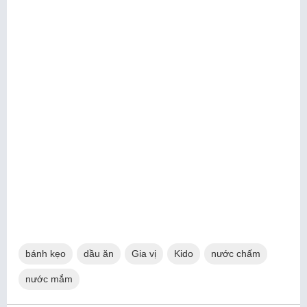
bánh kẹo
dầu ăn
Gia vị
Kido
nước chấm
nước mắm