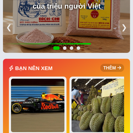
của triệu người Việt
❮
❯
BẠN NÊN XEM
THÊM