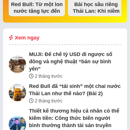
Red Bull: Từ một lon
Bài học sầu riêng
nước tăng lực đến
Thái Lan: Khi niềm
đế chế thể…
tin thị trường bắt…
Xem ngay
MUJI: Đế chế tỷ USD đi ngược số
đông và nghệ thuật “bán sự bình
yên”
2 tháng trước
Red Bull đã “tái sinh” một chai nước
Thái Lan như thế nào? (Bài 2)
2 tháng trước
Thiết kế thương hiệu cá nhân có thể
kiếm tiền: Công thức biến người
bình thường thành tài sản truyền