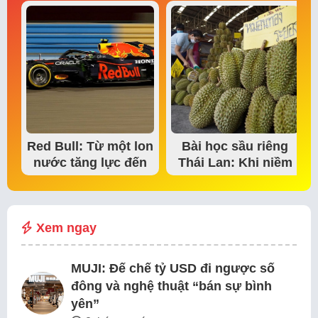
Red Bull: Từ một lon
Bài học sầu riêng
nước tăng lực đến
Thái Lan: Khi niềm
đế chế thể…
tin thị trường bắt…
Xem ngay
MUJI: Đế chế tỷ USD đi ngược số
đông và nghệ thuật “bán sự bình
yên”