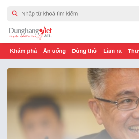
Khám phá
Ăn uống
Dùng thử
Làm ra
Thư