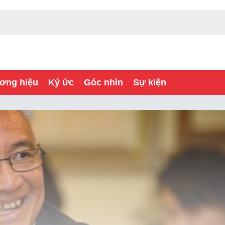
ơng hiệu
Ký ức
Góc nhìn
Sự kiện