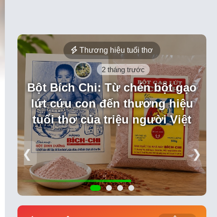
Thương hiệu tuổi thơ
2 tháng trước
rình “ngoài khung”
Bột Bích Chi: Từ chén bột gạo
lứt cứu con đến thương hiệu
tuổi thơ của triệu người Việt
❮
❯