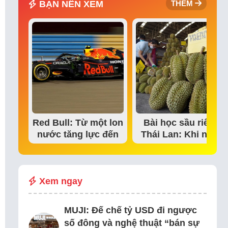
BẠN NÊN XEM
THÊM
Red Bull: Từ một lon
Bài học sầu riêng
nước tăng lực đến
Thái Lan: Khi niềm
đế chế thể…
tin thị trường bắt…
Xem ngay
MUJI: Đế chế tỷ USD đi ngược
số đông và nghệ thuật “bán sự