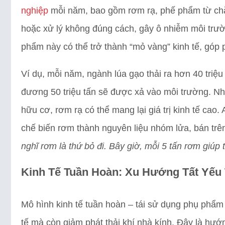
nghiệp
mỗi năm, bao gồm rơm rạ, phế phẩm từ chăn 
hoặc xử lý không đúng cách, gây ô nhiễm môi trườ
phẩm này có thể trở thành “mỏ vàng” kinh tế, góp 
Ví dụ, mỗi năm, ngành lúa gạo thải ra hơn 40 triệ
đương 50 triệu tấn sẽ được xả vào môi trường. Nh
hữu cơ, rơm rạ có thể mang lại giá trị kinh tế cao.
chế biến rơm thành nguyên liệu nhóm lửa, bán tr
nghĩ rơm là thứ bỏ đi. Bây giờ, mỗi 5 tấn rơm giúp 
Kinh Tế Tuần Hoàn: Xu Hướng Tất Yếu
Mô hình kinh tế tuần hoàn – tái sử dụng phụ phẩm đ
tế mà còn giảm phát thải khí nhà kính. Đây là hư