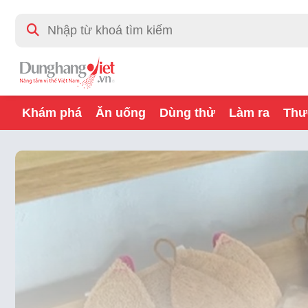
Khám phá
Ăn uống
Dùng thử
Làm ra
Thư