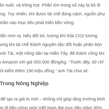
nuôi, và trồng trọt. Phần lớn trong số này bị bỏ đi
ng. Tuy nhiên, khi được tái chế đúng cách, nguồn phụ
phần vào mục tiêu phát triển bền vững.
u tấn rơm rạ. Nếu đốt bỏ, lượng khí thải CO2 tương
ưng khi tái chế thành nguyên liệu đốt hoặc phân bón
 Anh Tài, một nông dân tại miền Tây, đã thành công khi
ên Amazon với giá 500.000 đồng/kg.
“Trước đây, tôi chỉ
tôi kiếm thêm 190 triệu đồng,”
anh Tài chia sẻ.
 Trong Nông Nghiệp
ể tạo ra giá trị mới – không chỉ giúp tăng trưởng kinh
ớng đi bền vững giúp Việt Nam đạt mục tiêu giảm 30%