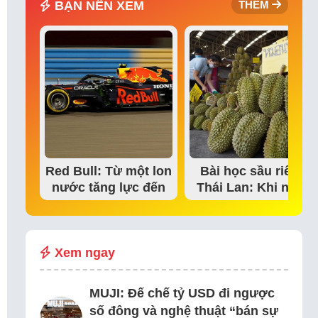
BẠN NÊN XEM
THÊM
Red Bull: Từ một lon
Bài học sầu riêng
nước tăng lực đến
Thái Lan: Khi niềm
đế chế thể…
tin thị trường bắt…
Xem ngay
MUJI: Đế chế tỷ USD đi ngược
số đông và nghệ thuật “bán sự