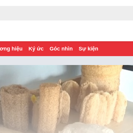
ơng hiệu
Ký ức
Góc nhìn
Sự kiện