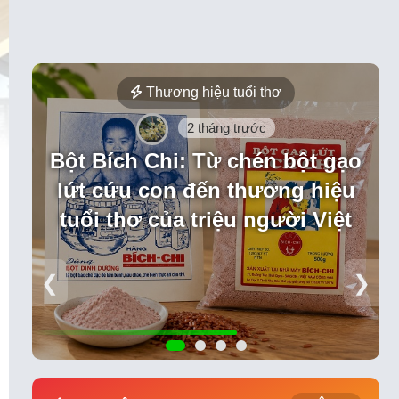
Thương hiệu tuổi thơ
2 tháng trước
Bột Bích Chi: Từ chén bột gạo
lứt cứu con đến thương hiệu
tuổi thơ của triệu người Việt
❮
❯