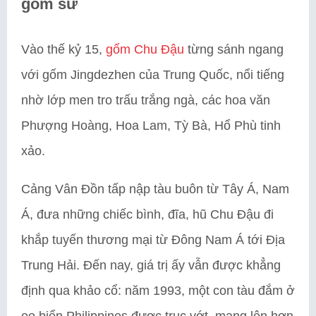
gốm sứ
Vào thế kỷ 15,
gốm Chu Đậu
từng sánh ngang
với gốm Jingdezhen của Trung Quốc, nổi tiếng
nhờ lớp men tro trấu trắng ngà, các hoa văn
Phượng Hoàng, Hoa Lam, Tỳ Bà, Hổ Phù tinh
xảo.
Cảng Vân Đồn tấp nập tàu buôn từ Tây Á, Nam
Á, đưa những chiếc bình, đĩa, hũ Chu Đậu đi
khắp tuyến thương mại từ Đông Nam Á tới Địa
Trung Hải. Đến nay, giá trị ấy vẫn được khẳng
định qua khảo cổ: năm 1993, một con tàu đắm ở
eo biển Philippines được trục vớt, mang lên hơn