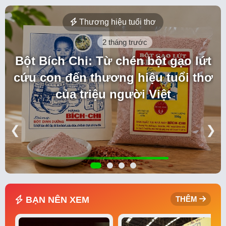
Thương hiệu tuổi thơ
2 tháng trước
Bột Bích Chi: Từ chén bột gạo lứt
cứu con đến thương hiệu tuổi thơ
của triệu người Việt
❮
❯
BẠN NÊN XEM
THÊM