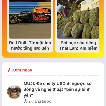
Red Bull: Từ một lon
Bài học sầu riêng
nước tăng lực đến
Thái Lan: Khi niềm
đế chế thể…
tin thị trường bắt…
Xem ngay
MUJI: Đế chế tỷ USD đi ngược số
đông và nghệ thuật “bán sự bình
yên”
2 tháng trước