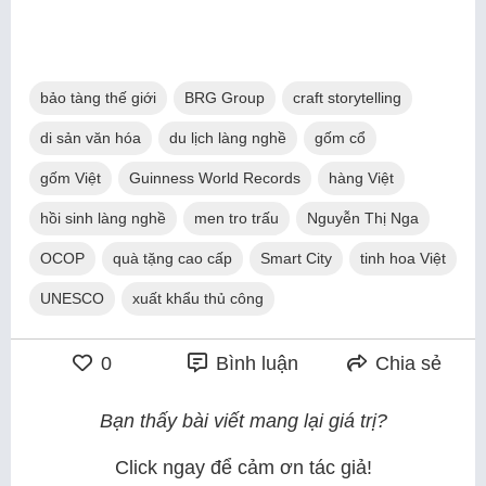
bảo tàng thế giới
BRG Group
craft storytelling
di sản văn hóa
du lịch làng nghề
gốm cổ
gốm Việt
Guinness World Records
hàng Việt
hồi sinh làng nghề
men tro trấu
Nguyễn Thị Nga
OCOP
quà tặng cao cấp
Smart City
tinh hoa Việt
UNESCO
xuất khẩu thủ công
0
Bình luận
Chia sẻ
Bạn thấy bài viết mang lại giá trị?
Click ngay để cảm ơn tác giả!