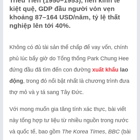
Triều Tiên (1950–1953), nền kinh tế
kiệt quệ, GDP đầu người vỏn vẹn
khoảng 87–164 USD/năm, tỷ lệ thất
nghiệp lên tới 40%.
Không có đủ tài sản thế chấp để vay vốn, chính
phủ lúc bấy giờ do Tổng thống Park Chung Hee
đứng đầu đã tìm đến con đường
xuất khẩu
lao
động
, trong đó nổi bật nhất là chương trình đưa
thợ mỏ và y tá sang Tây Đức.
Với mong muốn gia tăng tính xác thực, bài viết
này tổng hợp tư liệu từ nhiều nguồn trong nước
và quốc tế, bao gồm
The Korea Times
,
BBC
(bài