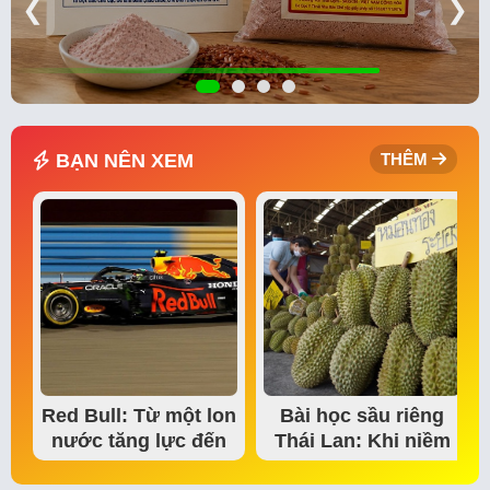
❮
❯
BẠN NÊN XEM
THÊM
Red Bull: Từ một lon
Bài học sầu riêng
nước tăng lực đến
Thái Lan: Khi niềm
đế chế thể…
tin thị trường bắt…