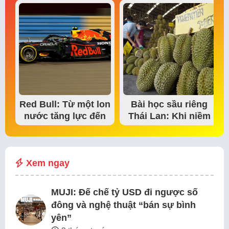
Red Bull: Từ một lon
Bài học sầu riêng
nước tăng lực đến
Thái Lan: Khi niềm
đế chế thể…
tin thị trường bắt…
Xem ngay
MUJI: Đế chế tỷ USD đi ngược số
đông và nghệ thuật “bán sự bình
yên”