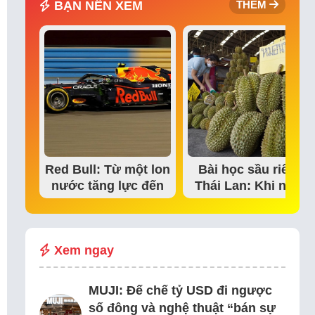
BẠN NÊN XEM
THÊM
Red Bull: Từ một lon
Bài học sầu riêng
nước tăng lực đến
Thái Lan: Khi niềm
đế chế thể…
tin thị trường bắt…
Xem ngay
MUJI: Đế chế tỷ USD đi ngược
số đông và nghệ thuật “bán sự