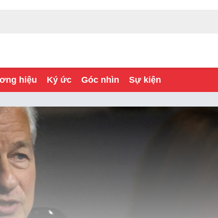
ơng hiệu
Ký ức
Góc nhìn
Sự kiện