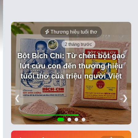
Thương hiệu tuổi thơ
2 tháng trước
Bột Bích Chi: Từ chén bột gạo
lứt cứu con đến thương hiệu
tuổi thơ của triệu người Việt
❮
❯