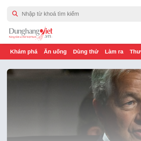
Khám phá
Ăn uống
Dùng thử
Làm ra
Thư