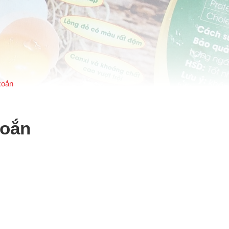
xoắn
xoắn