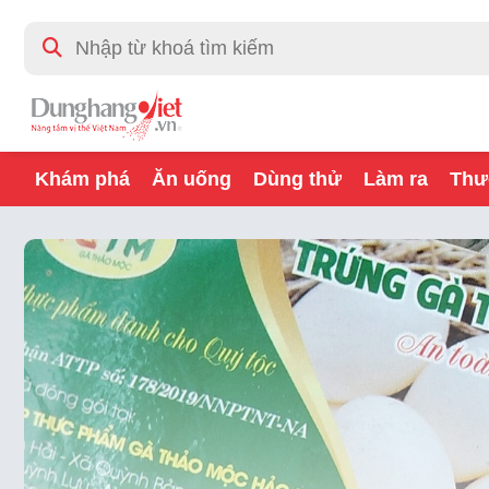
Khám phá
Ăn uống
Dùng thử
Làm ra
Thư