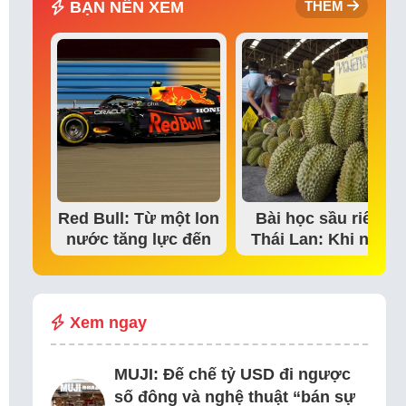
BẠN NÊN XEM
THÊM
Red Bull: Từ một lon
Bài học sầu riêng
nước tăng lực đến
Thái Lan: Khi niềm
đế chế thể…
tin thị trường bắt…
Xem ngay
MUJI: Đế chế tỷ USD đi ngược
số đông và nghệ thuật “bán sự