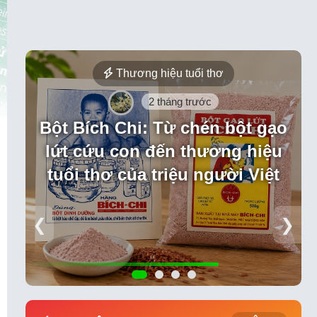
Thương hiệu tuổi thơ
2 tháng trước
Bột Bích Chi: Từ chén bột gạo
lứt cứu con đến thương hiệu
tuổi thơ của triệu người Việt
❮
❯