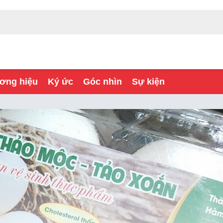
ơng hiệu
Ký ức
Góc nhìn
Sự kiện