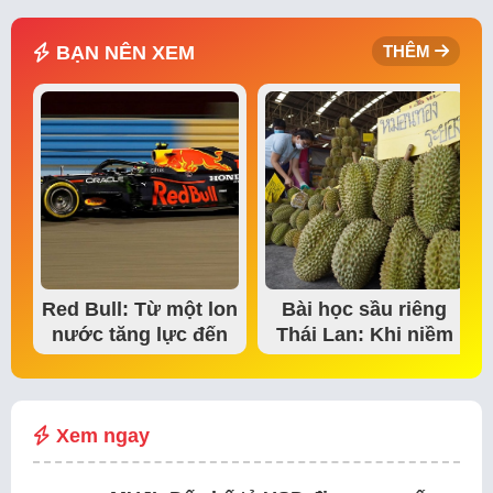
BẠN NÊN XEM
THÊM
Red Bull: Từ một lon
Bài học sầu riêng
nước tăng lực đến
Thái Lan: Khi niềm
đế chế thể…
tin thị trường bắt…
Xem ngay