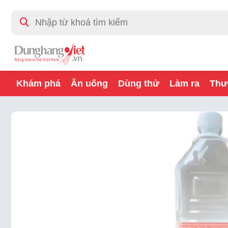
Khám phá
Ăn uống
Dùng thử
Làm ra
Thư