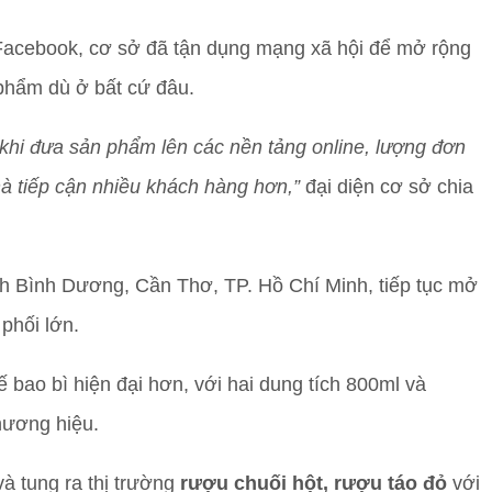
Facebook, cơ sở đã tận dụng mạng xã hội để mở rộng
phẩm dù ở bất cứ đâu.
 khi đưa sản phẩm lên các nền tảng online, lượng đơn
à tiếp cận nhiều khách hàng hơn,”
đại diện cơ sở chia
nh Bình Dương, Cần Thơ, TP. Hồ Chí Minh, tiếp tục mở
phối lớn.
 bao bì hiện đại hơn, với hai dung tích 800ml và
hương hiệu.
à tung ra thị trường
rượu chuối hột, rượu táo đỏ
với