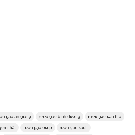
ợu gạo an giang
rượu gạo bình dương
rượu gạo cần thơ
gon nhất
rượu gạo ocop
rượu gạo sạch