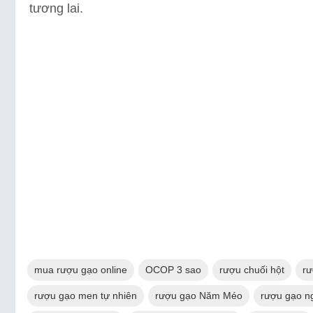
tương lai.
mua rượu gạo online
OCOP 3 sao
rượu chuối hột
rư
rượu gạo men tự nhiên
rượu gạo Năm Méo
rượu gạo n