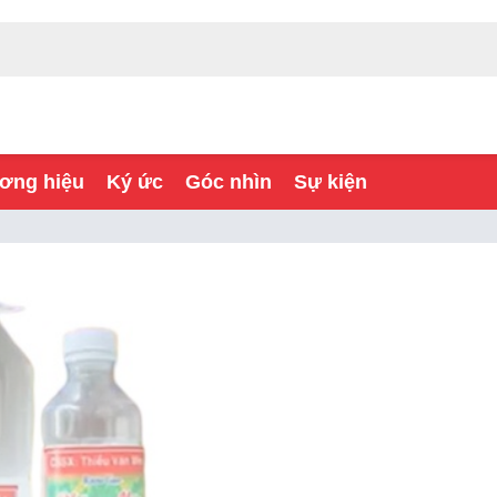
ơng hiệu
Ký ức
Góc nhìn
Sự kiện