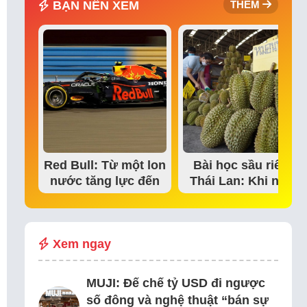
BẠN NÊN XEM
THÊM
Red Bull: Từ một lon
Bài học sầu riêng
nước tăng lực đến
Thái Lan: Khi niềm
đế chế thể…
tin thị trường bắt…
Xem ngay
MUJI: Đế chế tỷ USD đi ngược
số đông và nghệ thuật “bán sự