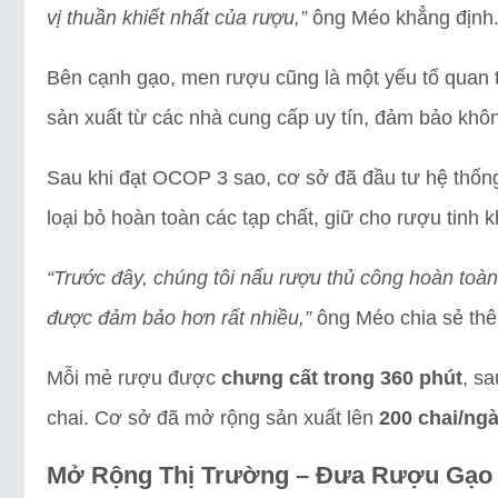
vị thuần khiết nhất của rượu,”
ông Méo khẳng định
Bên cạnh gạo, men rượu cũng là một yếu tố quan
sản xuất từ các nhà cung cấp uy tín, đảm bảo khô
Sau khi đạt OCOP 3 sao, cơ sở đã đầu tư hệ thống 
loại bỏ hoàn toàn các tạp chất, giữ cho rượu tinh k
“Trước đây, chúng tôi nấu rượu thủ công hoàn toà
được đảm bảo hơn rất nhiều,”
ông Méo chia sẻ th
Mỗi mẻ rượu được
chưng cất trong 360 phút
, s
chai. Cơ sở đã mở rộng sản xuất lên
200 chai/ng
Mở Rộng Thị Trường – Đưa Rượu Gạo 