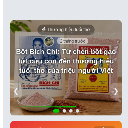
Thương hiệu tuổi thơ
2 tháng trước
Bột Bích Chi: Từ chén bột gạo
lứt cứu con đến thương hiệu
tuổi thơ của triệu người Việt
❮
❯