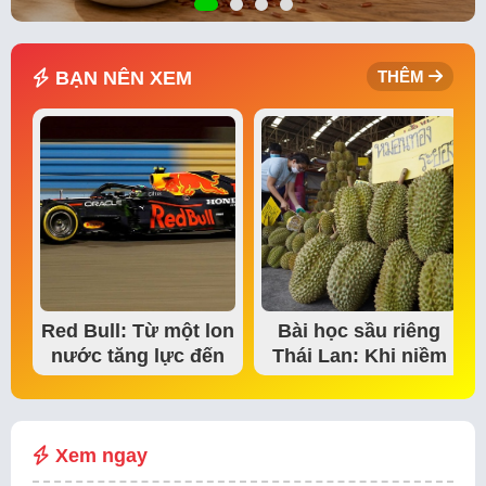
BẠN NÊN XEM
THÊM
Red Bull: Từ một lon
Bài học sầu riêng
nước tăng lực đến
Thái Lan: Khi niềm
đế chế thể…
tin thị trường bắt…
Xem ngay