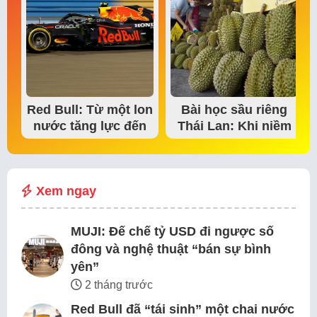
Red Bull: Từ một lon
Bài học sầu riêng
nước tăng lực đến
Thái Lan: Khi niềm
đế chế thể…
tin thị trường bắt…
Xem ngay
MUJI: Đế chế tỷ USD đi ngược số
đông và nghệ thuật “bán sự bình
yên”
2 tháng trước
Red Bull đã “tái sinh” một chai nước