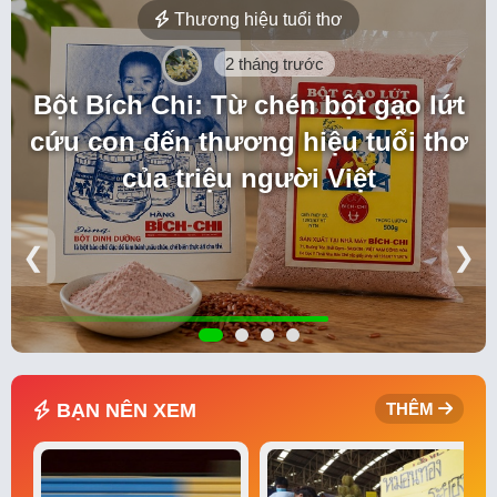
Thương hiệu tuổi thơ
2 tháng trước
Bột Bích Chi: Từ chén bột gạo lứt
cứu con đến thương hiệu tuổi thơ
của triệu người Việt
❮
❯
BẠN NÊN XEM
THÊM