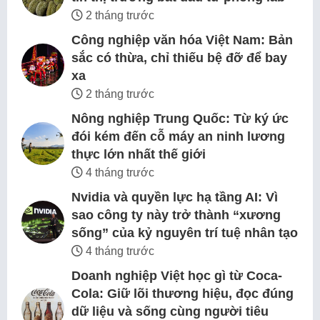
2 tháng trước
Công nghiệp văn hóa Việt Nam: Bản
sắc có thừa, chỉ thiếu bệ đỡ để bay
xa
2 tháng trước
Nông nghiệp Trung Quốc: Từ ký ức
đói kém đến cỗ máy an ninh lương
thực lớn nhất thế giới
4 tháng trước
Nvidia và quyền lực hạ tầng AI: Vì
sao công ty này trở thành “xương
sống” của kỷ nguyên trí tuệ nhân tạo
4 tháng trước
Doanh nghiệp Việt học gì từ Coca-
Cola: Giữ lõi thương hiệu, đọc đúng
dữ liệu và sống cùng người tiêu