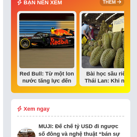
BẠN NÊN XEM
THÊM
Red Bull: Từ một lon
Bài học sầu riêng
nước tăng lực đến
Thái Lan: Khi niềm
đế chế thể…
tin thị trường bắt…
Xem ngay
MUJI: Đế chế tỷ USD đi ngược
số đông và nghệ thuật “bán sự