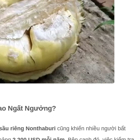
Cao Ngất Ngưởng?
 sầu riêng Nonthaburi
cũng khiến nhiều người bất
hoảng
2.200 USD mỗi năm
. Bên cạnh đó, việc kiểm tra