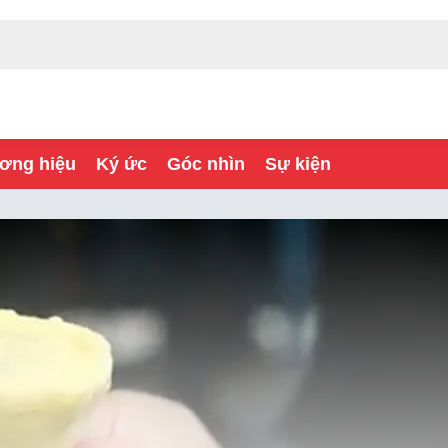
ơng hiệu
Ký ức
Góc nhìn
Sự kiện