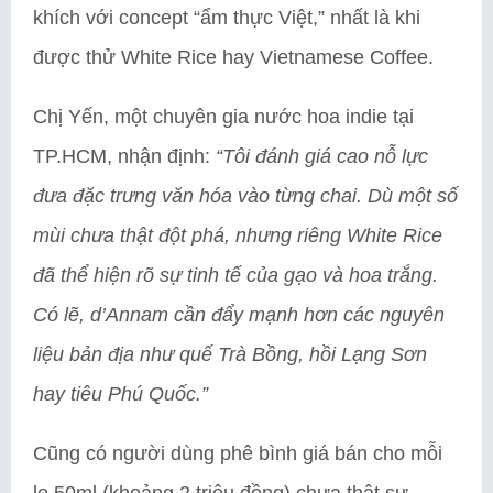
khích với concept “ẩm thực Việt,” nhất là khi
được thử White Rice hay Vietnamese Coffee.
Chị Yến, một chuyên gia nước hoa indie tại
TP.HCM, nhận định:
“Tôi đánh giá cao nỗ lực
đưa đặc trưng văn hóa vào từng chai. Dù một số
mùi chưa thật đột phá, nhưng riêng White Rice
đã thể hiện rõ sự tinh tế của gạo và hoa trắng.
Có lẽ, d’Annam cần đẩy mạnh hơn các nguyên
liệu bản địa như quế Trà Bồng, hồi Lạng Sơn
hay tiêu Phú Quốc.”
Cũng có người dùng phê bình giá bán cho mỗi
lọ 50ml (khoảng 2 triệu đồng) chưa thật sự