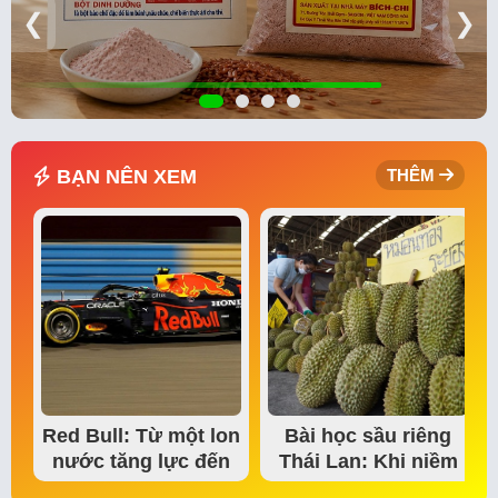
❮
❯
BẠN NÊN XEM
THÊM
Red Bull: Từ một lon
Bài học sầu riêng
nước tăng lực đến
Thái Lan: Khi niềm
đế chế thể…
tin thị trường bắt…