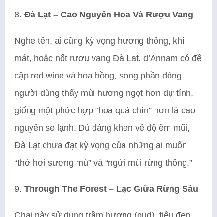
8.
Đà Lạt – Cao Nguyên Hoa Và Rượu Vang
Nghe tên, ai cũng kỳ vọng hương thông, khí
mát, hoặc nốt rượu vang Đà Lạt. d’Annam có đề
cập red wine và hoa hồng, song phần đông
người dùng thấy mùi hương ngọt hơn dự tính,
giống một phức hợp “hoa quả chín” hơn là cao
nguyên se lạnh. Dù đáng khen về độ êm mũi,
Đà Lạt chưa đạt kỳ vọng của những ai muốn
“thở hơi sương mù” và “ngửi mùi rừng thông.”
9.
Through The Forest – Lạc Giữa Rừng Sâu
Chai này sử dụng trầm hương (oud), tiêu đen,