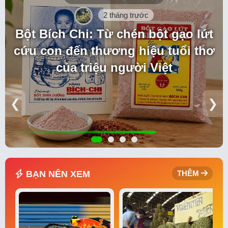
2 tháng trước
Bột Bích Chi: Từ chén bột gạo lứt
cứu con đến thương hiệu tuổi thơ
của triệu người Việt
❮
❯
BẠN NÊN XEM
THÊM