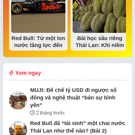
Red Bull: Từ một lon
Bài học sầu riêng
nước tăng lực đến
Thái Lan: Khi niềm
đế chế thể…
tin thị trường bắt…
Xem ngay
MUJI: Đế chế tỷ USD đi ngược số
đông và nghệ thuật “bán sự bình
yên”
2 tháng trước
Red Bull đã “tái sinh” một chai nước
Thái Lan như thế nào? (Bài 2)