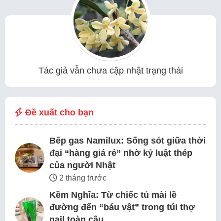
Tác giả vẫn chưa cập nhật trạng thái
Đề xuất cho bạn
Bếp gas Namilux: Sống sót giữa thời
đại “hàng giá rẻ” nhờ kỷ luật thép
của người Nhật
2 tháng trước
Kềm Nghĩa: Từ chiếc tủ mài lề
đường đến “báu vật” trong túi thợ
nail toàn cầu