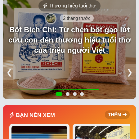
Thương hiệu tuổi thơ
2 tháng trước
Bột Bích Chi: Từ chén bột gạo lứt
cứu con đến thương hiệu tuổi thơ
của triệu người Việt
❮
❯
BẠN NÊN XEM
THÊM