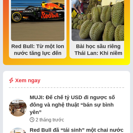
Red Bull: Từ một lon
Bài học sầu riêng
nước tăng lực đến
Thái Lan: Khi niềm
đế chế thể…
tin thị trường bắt…
Xem ngay
MUJI: Đế chế tỷ USD đi ngược số
đông và nghệ thuật “bán sự bình
yên”
2 tháng trước
Red Bull đã “tái sinh” một chai nước