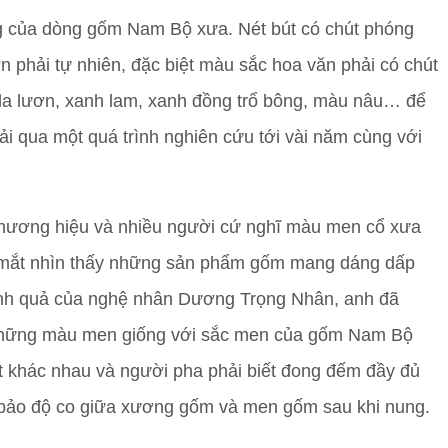
ng của dòng gốm Nam Bộ xưa. Nét bút có chút phóng
 phải tự nhiên, đặc biệt màu sắc hoa văn phải có chút
a lươn, xanh lam, xanh đồng trổ bông, màu nâu… để
qua một quá trình nghiên cứu tới vài năm cùng với
thương hiệu và nhiều người cứ nghĩ màu men cổ xưa
n mắt nhìn thấy những sản phẩm gốm mang dáng dấp
thành quả của nghệ nhân Dương Trọng Nhân, anh đã
a những màu men giống với sắc men của gốm Nam Bộ
t khác nhau và người pha phải biết đong đếm đầy đủ
 bảo độ co giữa xương gốm và men gốm sau khi nung.