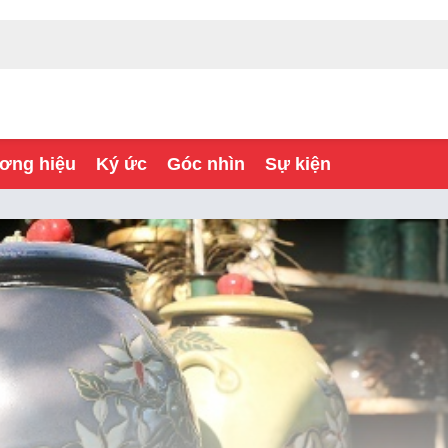
ơng hiệu
Ký ức
Góc nhìn
Sự kiện