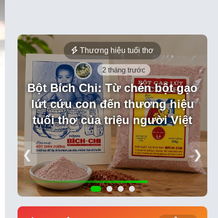
Thương hiệu tuổi thơ
2 tháng trước
Bột Bích Chi: Từ chén bột gạo
lứt cứu con đến thương hiệu
tuổi thơ của triệu người Việt
❮
❯