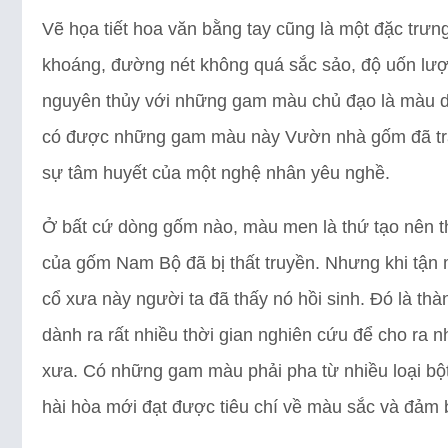
Vẽ họa tiết hoa văn bằng tay cũng là một đặc trư
khoáng, đường nét không quá sắc sảo, độ uốn lượn
nguyên thủy với những gam màu chủ đạo là màu d
có được những gam màu này Vườn nhà gốm đã trải 
sự tâm huyết của một nghệ nhân yêu nghề.
Ở bất cứ dòng gốm nào, màu men là thứ tạo nên 
của gốm Nam Bộ đã bị thất truyền. Nhưng khi tậ
cổ xưa này người ta đã thấy nó hồi sinh. Đó là 
dành ra rất nhiều thời gian nghiên cứu để cho r
xưa. Có những gam màu phải pha từ nhiều loại bộ
hài hòa mới đạt được tiêu chí về màu sắc và đảm