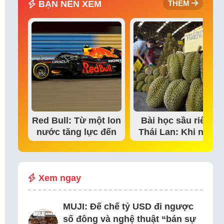
BẠN NÊN XEM
THÊM
Red Bull: Từ một lon
Bài học sầu riêng
nước tăng lực đến
Thái Lan: Khi niềm
đế chế thể…
tin thị trường bắt…
Xem ngay
MUJI: Đế chế tỷ USD đi ngược
số đông và nghệ thuật “bán sự