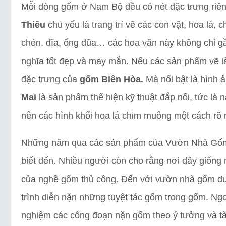
Mỗi dòng gốm ở Nam Bộ đều có nét đặc trưng riêng
Thiêu
chủ yếu là trang trí vẽ các con vật, hoa lá,
chén, dĩa, ống đũa… các hoa văn này không chỉ g
nghĩa tốt đẹp và may mắn. Nếu các sản phẩm vẽ là t
đặc trưng của
gốm Biên Hòa.
Mà nổi bật là hình 
Mai
là sản phẩm thể hiện kỹ thuật đắp nổi, tức là 
nên các hình khối hoa lá chim muông một cách rõ 
Những năm qua các sản phẩm của Vườn Nhà Gốm 
biết đến. Nhiều người còn cho rằng nơi đây giống
của nghề gốm thủ công. Đến với vườn nhà gốm d
trình diễn nặn những tuyệt tác gốm trong gốm. Ng
nghiệm các công đoạn nặn gốm theo ý tưởng và tà