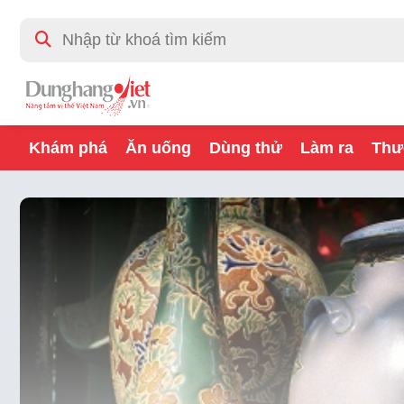
Khám phá
Ăn uống
Dùng thử
Làm ra
Thư