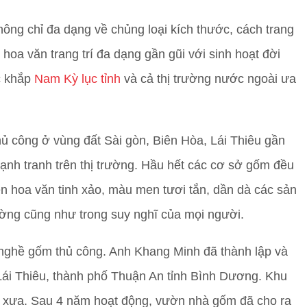
ông chỉ đa dạng về chủng loại kích thước, cách trang
hoa văn trang trí đa dạng gần gũi với sinh hoạt đời
c khắp
Nam Kỳ lục tỉnh
và cả thị trường nước ngoài ưa
 công ở vùng đất Sài gòn, Biên Hòa, Lái Thiêu gần
nh tranh trên thị trường. Hầu hết các cơ sở gốm đều
ên hoa văn tinh xảo, màu men tươi tắn, dần dà các sản
ờng cũng như trong suy nghĩ của mọi người.
ề nghề gốm thủ công. Anh Khang Minh đã thành lập và
i Thiêu, thành phố Thuận An tỉnh Bình Dương. Khu
m xưa. Sau 4 năm hoạt động, vườn nhà gốm đã cho ra