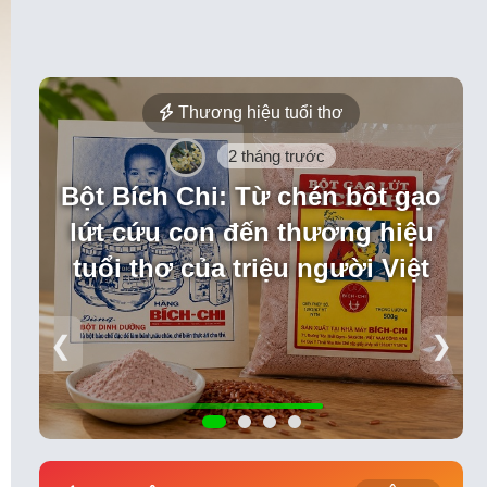
Thương hiệu tuổi thơ
2 tháng trước
 Việt Nam
Bột Bích Chi: Từ chén bột gạo
lứt cứu con đến thương hiệu
tuổi thơ của triệu người Việt
❮
❯