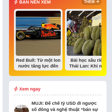
BẠN NÊN XEM
THÊM
Red Bull: Từ một lon
Bài học sầu riêng
nước tăng lực đến
Thái Lan: Khi niềm
đế chế thể…
tin thị trường bắt…
Xem ngay
MUJI: Đế chế tỷ USD đi ngược
số đông và nghệ thuật “bán sự