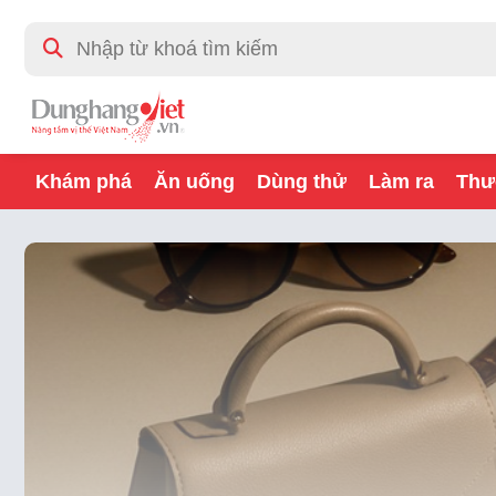
Khám phá
Ăn uống
Dùng thử
Làm ra
Thư