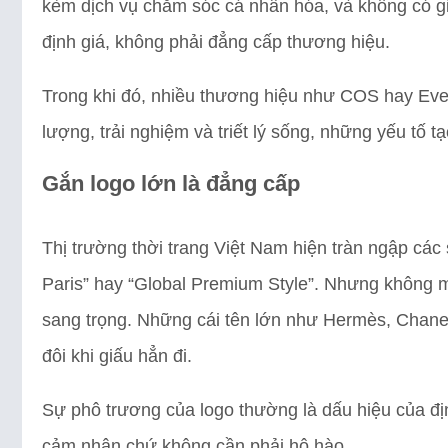
kèm dịch vụ chăm sóc cá nhân hóa, và không có giá 
định giá, không phải đẳng cấp thương hiệu.
Trong khi đó, nhiều thương hiệu như COS hay Eve
lượng, trải nghiệm và triết lý sống, những yếu tố 
Gắn logo lớn là đẳng cấp
Thị trường thời trang Việt Nam hiện tràn ngập cá
Paris” hay “Global Premium Style”. Nhưng không mộ
sang trọng. Những cái tên lớn như Hermès, Chanel
đôi khi giấu hẳn đi.
Sự phô trương của logo thường là dấu hiệu của đị
cảm nhận chứ không cần phải hô hào.