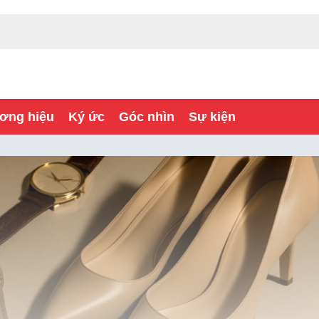
ơng hiệu
Ký ức
Góc nhìn
Sự kiện