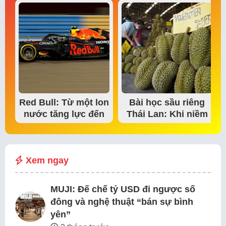
Red Bull: Từ một lon
Bài học sầu riêng
nước tăng lực đến
Thái Lan: Khi niềm
đế chế thể…
tin thị trường bắt…
Xem ngay
MUJI: Đế chế tỷ USD đi ngược số
đông và nghệ thuật “bán sự bình
yên”