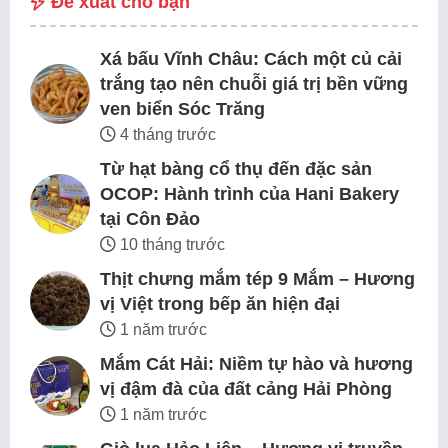
Đề xuất cho bạn
Xá bấu Vĩnh Châu: Cách một củ cải
trắng tạo nên chuỗi giá trị bền vững
ven biển Sóc Trăng
4 tháng trước
Từ hạt bàng cổ thụ đến đặc sản
OCOP: Hành trình của Hani Bakery
tại Côn Đảo
10 tháng trước
Thịt chưng mắm tép 9 Mắm – Hương
vị Việt trong bếp ăn hiện đại
1 năm trước
Mắm Cát Hải: Niềm tự hào và hương
vị đậm đà của đất cảng Hải Phòng
1 năm trước