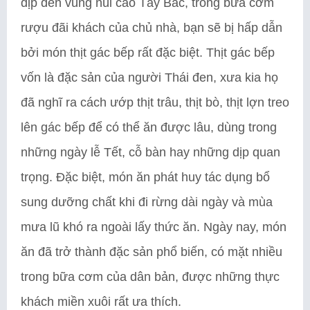
dịp đến vùng núi cao Tây Bắc, trong bữa cơm
rượu đãi khách của chủ nhà, bạn sẽ bị hấp dẫn
bởi món thịt gác bếp rất đặc biệt. Thịt gác bếp
vốn là đặc sản của người Thái đen, xưa kia họ
đã nghĩ ra cách ướp thịt trâu, thịt bò, thịt lợn treo
lên gác bếp để có thể ăn được lâu, dùng trong
những ngày lễ Tết, cỗ bàn hay những dịp quan
trọng. Đặc biệt, món ăn phát huy tác dụng bổ
sung dưỡng chất khi đi rừng dài ngày và mùa
mưa lũ khó ra ngoài lấy thức ăn. Ngày nay, món
ăn đã trở thành đặc sản phổ biến, có mặt nhiều
trong bữa cơm của dân bản, được những thực
khách miền xuôi rất ưa thích.