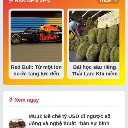
BẠN NÊN XEM
THÊM
Red Bull: Từ một lon
Bài học sầu riêng
nước tăng lực đến
Thái Lan: Khi niềm
đế chế thể…
tin thị trường bắt…
Xem ngay
MUJI: Đế chế tỷ USD đi ngược số
đông và nghệ thuật “bán sự bình