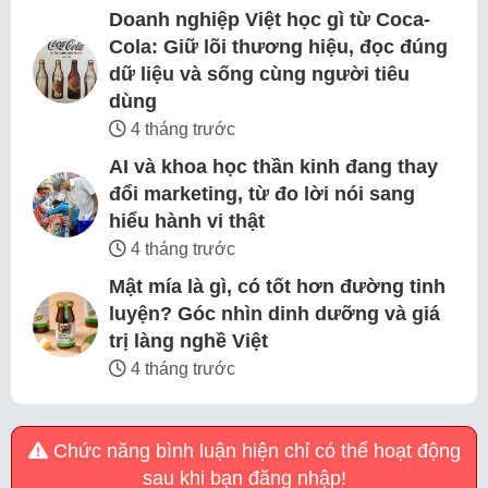
Doanh nghiệp Việt học gì từ Coca-
Cola: Giữ lõi thương hiệu, đọc đúng
dữ liệu và sống cùng người tiêu
dùng
4 tháng trước
AI và khoa học thần kinh đang thay
đổi marketing, từ đo lời nói sang
hiểu hành vi thật
4 tháng trước
Mật mía là gì, có tốt hơn đường tinh
luyện? Góc nhìn dinh dưỡng và giá
trị làng nghề Việt
4 tháng trước
Chức năng bình luận hiện chỉ có thể hoạt động
sau khi bạn đăng nhập!