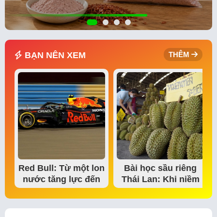
BẠN NÊN XEM
THÊM
Red Bull: Từ một lon
Bài học sầu riêng
nước tăng lực đến
Thái Lan: Khi niềm
đế chế thể…
tin thị trường bắt…