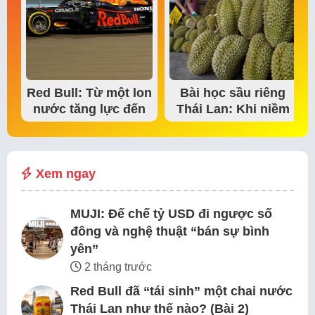
Red Bull: Từ một lon
Bài học sầu riêng
nước tăng lực đến
Thái Lan: Khi niềm
đế chế thể…
tin thị trường bắt…
Xem ngay
MUJI: Đế chế tỷ USD đi ngược số
đông và nghệ thuật “bán sự bình
yên”
2 tháng trước
Red Bull đã “tái sinh” một chai nước
Thái Lan như thế nào? (Bài 2)