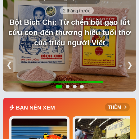
2 tháng trước
Bột Bích Chi: Từ chén bột gạo lứt
cứu con đến thương hiệu tuổi thơ
của triệu người Việt
❮
❯
BẠN NÊN XEM
THÊM