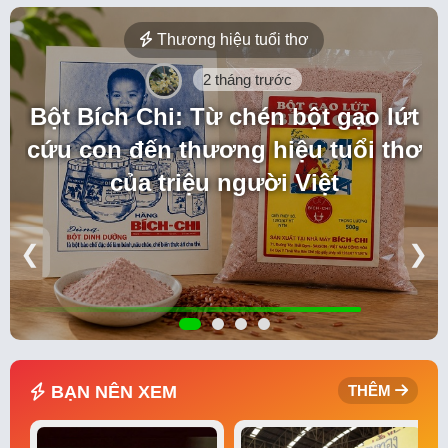
Thương hiệu tuổi thơ
2 tháng trước
Bột Bích Chi: Từ chén bột gạo lứt
cứu con đến thương hiệu tuổi thơ
của triệu người Việt
❮
❯
BẠN NÊN XEM
THÊM