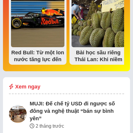
Red Bull: Từ một lon
Bài học sầu riêng
nước tăng lực đến
Thái Lan: Khi niềm
đế chế thể…
tin thị trường bắt…
Xem ngay
MUJI: Đế chế tỷ USD đi ngược số
đông và nghệ thuật “bán sự bình
yên”
2 tháng trước